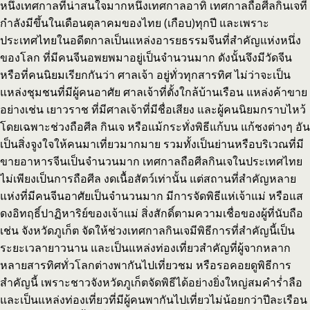
หนึ่งเทศกาลที่น่าสนใจมากหนึ่งเทศกาลอาทิ เทศกาลถือศีลกินเจที่
กำลังมีขึ้นในเดือนตุลาคมของไทย (เกือบ)ทุกปี และเพราะ
ประเทศไทยในอดีตกาลเป็นแหล่งอารยธรรมจีนที่สำคัญแห่งหนึ่ง
ของโลก ที่มีคนจีนอพยพมาอยู่เป็นจำนวนมาก ดังนั้นจึงมีวัดจีน
หรือที่คนนิยมเรียกกันว่า ศาลเจ้า อยู่ทั่วทุกสารทิศ ไม่ว่าจะเป็น
แหล่งชุมชนที่มีผู้คนอาศัย ศาลเจ้าที่ตั้งใกล้บ้านเรือน แหล่งค้าขาย
อย่างเช่น เยาวราช ที่มีศาลเจ้าที่มีชื่อเสียง และผู้คนนิยมกราบไหว้
โดยเฉพาะช่วงถือศีล กินเจ หรือแม้กระทั่งพิธีแก้บน แก้ชงต่างๆ อัน
เป็นสิ่งจูงใจให้คนมาเที่ยวมากมาย รวมทั้งเป็นย่านหรือบริเวณที่มี
ขายอาหารจีนเป็นจำนวนมาก เทศกาลถือศีลกินเจในประเทศไทย
ไม่เพียงเป็นการถือศีล งดเนื้อสัตว์เท่านั้น แต่สถานที่สำคัญหลาย
แห่งที่มีคนจีนอาศัยเป็นจำนวนมาก มีการจัดพิธีแห่เจ้าแม่ หรือแส
ดงอิทฤธิ์ปาฏิหาริย์ของเจ้าแม่ สิ่งสักดิ์ตามความเชื่อของผู้ที่นับถือ
เช่น จังหวัดภูเก็ต จัดให้ช่วงเทศกาลกินเจมีพิธีการที่สำคัญนี้เป็น
ระยะเวลายาวนาน และเป็นแหล่งท่องเที่ยวสำคัญที่ผู้จากหลาก
หลายสารทิศทั่วโลกต่างพากันไปเที่ยวชม หรือรอคอยดูพิธีการ
สำคัญนี้ เพราะชาวจังหวัดภูเก็ตจัดพิธีได้อย่างยิ่งใหญ่สมคำร่ำลือ
และเป็นแหล่งท่องเที่ยวที่มีผู้คนพากันไปเที่ยวไม่น้อยกว่าปีละเรือน