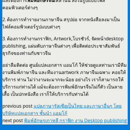
และต้องการ
พิมพ์อักษรจีน
เหล่านั้น ลงในรูปแบบไฟล์
คอมพิวเตอร์ต่างๆ
2. ต้องการทำรายงานภาษาจีน สรุปย่อ จากหนังสือลงมาเป็น
ไฟล์คอมพิวเตอร์รูปแบบต่างๆ
3. ต้องการทำงานกราฟิก, Artwork,โบรชัวร์, จัดหน้าdesktop
publishing, แผ่นพับภาษาจีนต่างๆ เพื่อติดต่อประชาสัมพันธ์
ธุรกิจของท่านกับชาวจีน
อย่าลืมติดต่อ ศูนย์แปลเอกสาร แอมโก้ ให้ช่วยดูแลท่านเรามีทีม
งานพิมพ์ภาษาจีน และทีมงานartwork ภาษาจีนเฉพาะ คอยให้
บริการ ท่าน ไม่ว่างานจะมากจะน้อย อย่างไร เราก็สามารถให้
บริการแก่ท่านได้ แม้จะต้องการพิมพ์อักษรจีนไม่กี่ตัว เป็นลาย
เสื้อ เป็นปกหนังสือ เราก็ให้บริการกับท่านได้
previous post
แปลภาษารัสเซียเป็นไทย และภาษาอื่นๆ โดย
บริษัทแปลเอกสาร ชั้นนำ แอมโก้
next post
พิมพ์อักษรเกาหลี กราฟิก งาน Desktop publishing
ภาษาเกาหลี มืออาชีพ จากแอมโก้