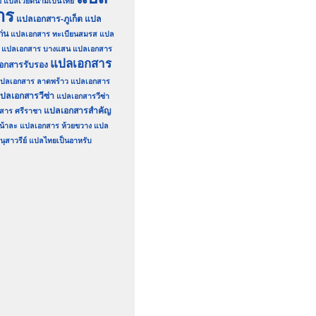
ย
แปลเวียดนามเป็นไทย
าร
แปลเอกสาร-ภูเก็ต
แปล
่น
แปลเอกสาร ทะเบียนสมรส
แปล
แปลเอกสาร บางแสน
แปลเอกสาร
แปลเอกสาร
อกสารรับรอง
ปลเอกสาร ลาดพร้าว
แปลเอกสาร
ปลเอกสารวีซ่า
แปลเอกสารวีซ่า
แปลเอกสารสำคัญ
สาร ศรีราชา
น้าละ
แปลเอกสาร ห้วยขวาง
แปล
ุสาวรีย์
แปลไทยเป็นอาหรับ