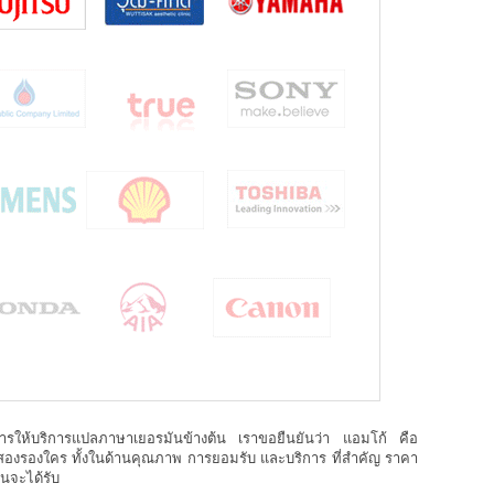
ให้บริการแปลภาษาเยอรมันข้างต้น เราขอยืนยันว่า แอมโก้ คือ
สองรองใคร ทั้งในด้านคุณภาพ การยอมรับ และบริการ ที่สำคัญ ราคา
านจะได้รับ