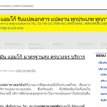
econdary content (sidebar)
 แอมโก้ รับแปลเอกสาร แปลงาน ทุกประเภท ทุกภ
องเอกสาร มาตรฐานระดับสากล TEL: 02-746-3117/080-801-3666 EMAIL: AMKOWORLD@
่@ ข้างหน้าครับ)
บริการของเรา
ผลงานและ
ติดต่อเรา
ร่วมงานกับเรา
Engl
ประสบการณ์
แปลเอกสาร
MENU
ัน แอมโก้ มาตรฐานสูง ครบวงจร บริการ
บริการจัดหา
เกี่ยวกั
ล่าม
รับรองเอกสาร
บริการ
is filed under
แปลภาษาเยอรมัน
.
วีซ่ากงสุล
แปลเ
ออกแบบโลโก้
บริกา
น
แปลภาษาเยอรมัน
ที่มีงานมากที่สุดแห่งหนึ่งในประเทศไทย เนื่องจาก
รับทำ
รับรอ
ริการแปลภาษาเยอรมัน ซึ่งจริงๆแล้ว มีบริษัทเพียงไม่กี่แห่งใน
Presentation
ด้ขนาดนี้ บริการที่ครอบคลุมทุกสาขาในการแปลของเราในปัจจุบันคือ
ออกแ
รับทำ
เพื่อยื่นรับรอง วีซ่า สถาบัน
แปลภาษาเยอรมัน
?แอมโก้ มีนักแปลที่