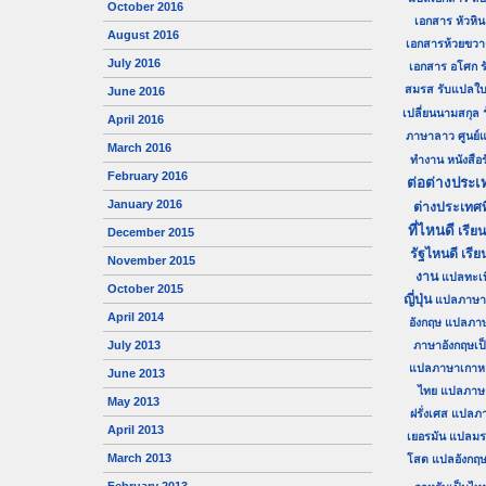
October 2016
เอกสาร หัวหิน
August 2016
เอกสารห้วยขวา
July 2016
เอกสาร อโศก
ร
สมรส
รับแปลใบ
June 2016
เปลี่ยนนามสกุล
April 2016
ภาษาลาว
ศูนย
March 2016
ทำงาน
หนังสื
February 2016
ต่อต่างประเ
January 2016
ต่างประเทศท
ที่ไหนดี
เรีย
December 2015
รัฐไหนดี
เรีย
November 2015
งาน
แปลทะเ
October 2015
ญี่ปุ่น
แปลภาษาญี
April 2014
อังกฤษ
แปลภา
July 2013
ภาษาอังกฤษเป
แปลภาษาเกาหลี
June 2013
ไทย
แปลภาษาไ
May 2013
ฝรั่งเศส
แปลภา
April 2013
เยอรมัน
แปลมร
March 2013
โสด
แปลอังกฤษ