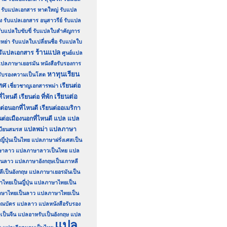
รับแปลเอกสาร หาดใหญ่
รับแปล
ง
รับแปลเอกสาร อนุสาวรีย์
รับแปล
ับแปลใบขับขี่
รับแปลใบสำคัญการ
หย่า
รับแปลใบเปลี่ยนชื่อ
รับแปลใบ
ร้านแปล
รัแปลเอกสาร
ศูนย์แปล
์แปลภาษาเยอรมัน
หนังสือรับรองการ
หาทุนเรียน
อรับรองความเป็นโสด
ทศ
เรียนต่อ
เชี่ยวชาญเอกสารพม่า
เรียนต่อ
ี่ไหนดี
เรียนต่อ ที่พัก
นต่อนอกที่ไหนดี
เรียนต่ออเมริกา
นต่อเมืองนอกที่ไหนดี
แปล
แปล
แปลพม่า
แปลภาษา
บียนสมรส
่ปุ่นเป็นไทย
แปลภาษาฝรั่งเศสเป็น
ษาลาว
แปลภาษาลาวเป็นไทย
แปล
็นลาว
แปลภาษาอังกฤษเป็นเกาหลี
เป็นอังกฤษ
แปลภาษาเยอรมันเป็น
ทยเป็นญี่ปุ่น
แปลภาษาไทยเป็น
ษาไทยเป็นลาว
แปลภาษาไทยเป็น
ณบัตร
แปลลาว
แปลหนังสือรับรอง
เป็นจีน
แปลอาหรับเป็นอังกฤษ
แปล
แปล