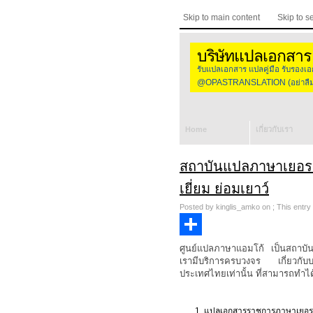
Skip to main content
Skip to s
บริษัทแปลเอกสาร
รับแปลเอกสาร แปลคู่มือ รับร
@OPASTRANSLATION (อย่าลืมใส
Home
เกี่ยวกับเรา
สถาบันแปลภาษาเยอรม
เยี่ยม ย่อมเยาว์
Posted by kinglis_amko on ; This entry 
Share
ศูนย์แปลภาษาแอมโก้ เป็นสถาบั
เรามีบริการครบวงจร เกี่ยวกับบ
ประเทศไทยเท่านั้น ที่สามารถทำไ
แปลเอกสารราชการภาษาเยอรมัน 