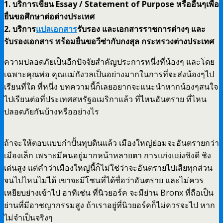
1. บริการเขียน Essay / Statement of Purpose หรืออื่นๆเพื่อ
ยื่นขอศึกษาต่อต่างประเทศ
2. บริการ
แปลเอกสาร
รับรอง และเอกสารราชการต่างๆ และ
รับรองเอกสาร พร้อมยื่นขอวีซ่ากับกงสุล กระทรวงต่างประเทศ
ความปลอดภัยเป็นอีกปัจจัยสำคัญประการหนึ่งที่น้องๆ และโดย
เฉพาะคุณพ่อ คุณแม่กังวลเป็นอย่างมากในการที่จะส่งน้องๆไป
เรียนที่ใด ที่หนึ่ง บทความนี้ก็เลยอยากจะแนะนำหากน้องๆสนใจ
ไปเรียนต่อที่ประเทศสหรัฐอเมริกาแล้ว ที่ไหนอันตราย ที่ไหน
ปลอดภัยกันบ้างหรืออย่างไร
ถ้าจะให้ตอบแบบกำปั้นทุบดินแล้ว เมืองใหญ่ย่อมจะอันตรายกว่า
เมืองเล็ก เพราะมีคนอยู่มากหน้าหลายตา การแก่งแย่งชิงดี ชิง
เด่นสูง แต่คำว่าเมืองใหญ่นี้ก็ไม่ใช่ว่าจะอันตรายไปเสียทุกส่วน
จนไปไหนไม่ได้ เขาจะมีโซนที่ได้ชื่อว่าอันตราย และไม่ควร
เหยียบย่างเข้าไป อาทิเช่น ที่นิวยอร์ค จะมีย่าน Bronx ที่ถือเป็น
ย่านที่มีอาชญากรรมสูง ถ้าเราอยู่ที่นิวยอร์คก็ไม่ควรจะไป หาก
ไม่จำเป็นจริงๆ