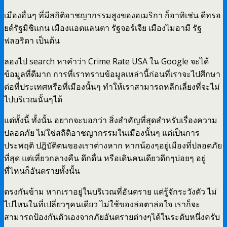
เมืองอื่นๆ ที่มีสถิติอาชญากรรมสูงของอเมริกา ก็อาทิเช่น ดีทรอ
ยด์รัฐมิชิแกน เมืองแอตแลนตา รัฐจอร์เจีย เมืองไมอามี รัฐ
ฟลอริดา เป็นต้น
ลองไป search หาคำว่า Crime Rate USA ใน Google จะได้
ข้อมูลที่ดีมาก การที่เราทราบข้อมูลเหล่านี้ก่อนที่เราจะไปศึกษา
ต่อที่ประเทศหรือที่เมืองนั้นๆ ทำให้เราสามารถหลีกเลี่ยงที่จะไม่
ไปบริเวณนั้นๆได้
แต่ทั้งนี้ ทั้งนั้น อยากจะบอกว่า สิ่งสำคัญที่สุดสำหรับเรื่องความ
ปลอดภัย ไม่ใช่สถิติอาชญากรรมในเมืองนั้นๆ แต่เป็นการ
ประพฤติ ปฎิบัติตนของเราต่างหาก หากน้องๆอยู่เมืองที่ปลอดภัย
ที่สุด แต่เที่ยวกลางคืน ดึกดื่น หรือเดินคนเดียวดึกๆบ่อยๆ อยู่
ที่ไหนก็อันตรายทั้งนั้น
ตรงกันข้าม หากเราอยู่ในบริเวณที่อันตราย แต่รู้จักระวังตัว ไม่
ไปไหนในที่เปลี่ยวๆคนเดียว ไม่ใช้ของล่อตาล่อใจ เราก็จะ
สามารถป้องกันตัวเองจากภัยอันตรายต่างๆได้ในระดับหนึ่งครับ