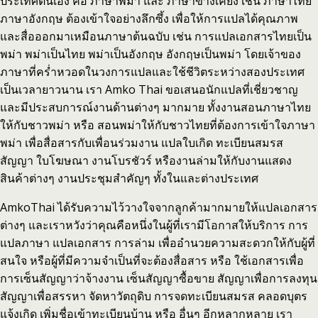
ประเทศตนเอง คือ ภาษาพม่า และ ภาษาข้างเคียง เช่น ภาษาไทย
ภาษาอังกฤษ ต้องเข้าใจอย่างลึกซึ้ง เพื่อให้การแปลได้คุณภาพ
และสื่อออกมาเหมือนภาษาต้นฉบับ เช่น การแปลเอกสารไทยเป็น
พม่า พม่าเป็นไทย พม่าเป็นอังกฤษ อังกฤษเป็นพม่า โดยเจ้าของ
ภาษาที่คร่ำหวอดในวงการแปลและใช้ชีวิตระหว่างสองประเทศ
เป็นเวลายาวนาน เรา Amko Thai ขอเสนอนักแปลที่เชี่ยวชาญ
และมีประสบการณ์งานด้านต่างๆ มากมาย ทั้งงานสอนภาษาไทย
ให้กับชาวพม่า หรือ สอนพม่าให้กับชาวไทยที่ต้องการเข้าใจภาษา
พม่า เพื่อสื่อสารกับเพื่อนร่วมงาน แปลใบเกิด ทะเบียนสมรส
สัญญา ใบโฆษณา งานโบรชัวร์ หรืองานล่ามให้กับงานแสดง
สินค้าต่างๆ งานประชุมสำคัญๆ ทั้งในและต่างประเทศ
AmkoThai ได้รับความไว้วางใจจากลูกค้ามากมายให้แปลเอกสาร
ต่างๆ และเราหวังว่าคุณคือหนึ่งในผู้ที่เรามีโอกาสให้บริการ การ
แปลภาษา แปลเอกสาร การล่าม เพื่ออำนวยความสะดวกให้กับผู้ที่
สนใจ หรือผู้ที่มีความจำเป็นที่จะต้องสื่อสาร หรือ ใช้เอกสารเพื่อ
การเซ็นสัญญาว่าจ้างงาน เซ็นสัญญาซื้อขาย สัญญาเพื่อการลงทุน
สัญญาเพื่อสรรหา จัดหาวัตถุดิบ การจดทะเบียนสมรส คลอดบุตร
แจ้งเกิด เพิ่มชื่อเข้าทะเบียนบ้าน หรือ อื่นๆ อีกหลากหลาย เรา