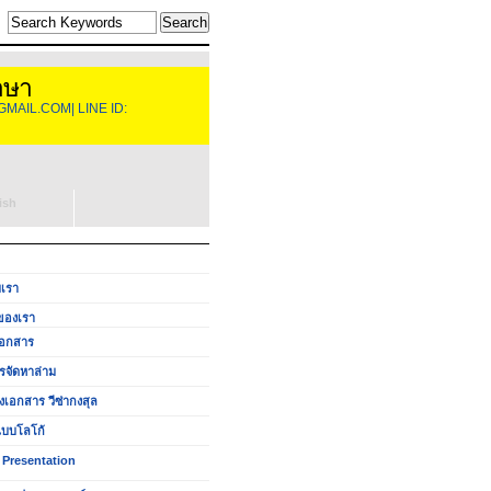
าษา
GMAIL.COM| LINE ID:
ish
บเรา
ของเรา
อกสาร
รจัดหาล่าม
งเอกสาร วีซ่ากงสุล
บบโลโก้
 Presentation