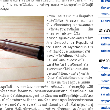
ม แม้กระทั่งการสอนภาษาพม่า และอีกมากมายที่เราให้บริการมาแล้ว
ผลงาน
ลูกค้ามากมายให้แปลเอกสารต่างๆ และเราหวังว่าคุณคือหนึ่งในผู้ที่
ติดต่อเ
ของคุณ
ร่วมงา
Amko Thai ขอนำเสนอข้อมูลที่น่า
สนใจให้กับลูกค้าของเรา พม่า เรา
Englis
มักจะเรียกกันสั้นๆ ว่าประเทศพม่า
แต่ใครจะรู้บ้างว่าชื่อเต็ม เป็น
แนะนำเ
ทางการของประเทศนี้คือ
สาธารณรัฐแห่งสหภาพพม่า หรือ
?
FanPa
ภ
าษาอังกฤษเรียกว่า Republic of
แปลเอ
the Union of Myanmarส่วนชาว
พม่าเรียกชื่อประเทศตนเองว่า?
ม
แปลเอ
ยะหม่า
หรือ?
เมียนมา
?ส่วนใน
ประเทศไทยจะสะกดว่า?
เมีย
บทควา
นมาร์?
แต่ไม่ว่าจะเรียกอย่างไร
ขั้นตอ
ชนชาวพม่าก็ได้พัฒนาและเปิด
ประเทศให้นักลงทุนหรือผู้คนได้
แปลเอก
เดินทางไปสัมผัสกับความน่าสนใจ
ระบบกา
ความสวยงามของภูมิประเทศกัน
ย่างทุกวันนี้ นอกเหนือจากสถานที่ท่องเที่ยงแล้ว ด้วยเหตุนี้ผู้คนที่มี
เรียนต่
ียวให้ความสนใจกับสรรพยากรอันมากมายมหาศาล ทั้งเหมืองแร่ อัน
เวลาท
โตรเลียม ป่าไม้อันอุดมสมบูรณ์ และอีกมากมายที่ดึงดูดให้ผู้คนหลั่งไหล
ว เมื่อมีการเดินทางเข้าออก ท่องเที่ยว การลงทุนหรือติดต่อค้าขายกัน
หาทุนเ
การทำความเข้าใจ การประสานงานดำเนินอย่างราบรื่นทั้งฝ่ายผู้ลงทุน ผู้
อันดับม
ทศ (พม่า) จึงต้องมีการแปลเอกสารต่างๆ ทั้งสัญญา ทะเบียนการค้า