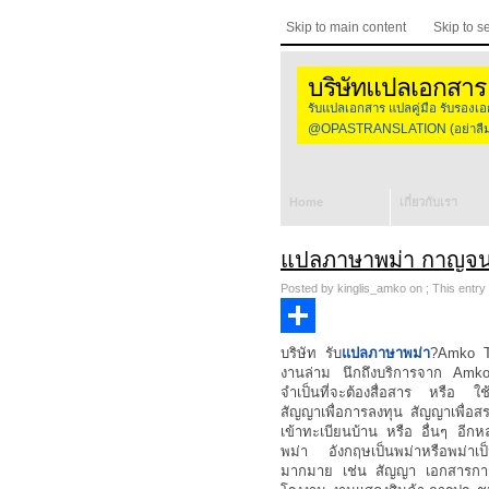
Skip to main content
Skip to s
บริษัทแปลเอกสาร
รับแปลเอกสาร แปลคู่มือ รับร
@OPASTRANSLATION (อย่าลืมใส
Home
เกี่ยวกับเรา
แปลภาษาพม่า กาญจนบ
Posted by kinglis_amko on ; This entry 
Share
บริษัท รับ
แปลภาษาพม่า
?Amko Th
งานล่าม นึกถึงบริการจาก Amko 
จำเป็นที่จะต้องสื่อสาร หรือ ใช
สัญญาเพื่อการลงทุน สัญญาเพื่อสร
เข้าทะเบียนบ้าน หรือ อื่นๆ อีก
พม่า อังกฤษเป็นพม่าหรือพม่า
มากมาย เช่น สัญญา เอกสารการแพท