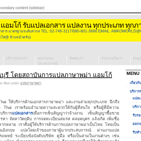
econdary content (sidebar)
 แอมโก้ รับแปลเอกสาร แปลงาน ทุกประเภท ทุกภ
องเอกสาร มาตรฐานระดับสากล TEL: 02-746-3117/080-801-3666 EMAIL: AMKOWORLD@
่@ ข้างหน้าครับ)
บริการของเรา
ผลงานและ
ติดต่อเรา
ร่วมงานกับเรา
Engl
ประสบการณ์
แปลเอกสาร
MENU
ุรี โดยสถาบันการแปลภาษาพม่า แอมโก้
บริการจัดหา
เกี่ยวกั
is filed under
แปลภาษาพม่า
.
ล่าม
รับรองเอกสาร
บริการ
วีซ่ากงสุล
แปลเ
ออกแบบโลโก้
ai ให้บริการด้านเอกสารภาษาพม่า และงานล่ามทุกประเภท นึกถึง
บริกา
Thai เราพร้อมอำนวยความสะดวกให้กับผู้ที่สนใจ หรือผู้ที่มีความ
รับทำ
้บริการ
แปลเอกสาร
เพื่อการเซ็นสัญญาว่าจ้างงาน เซ็นสัญญาซื้อขาย
รับรอ
Presentation
รหา จัดหาวัตถุดิบ การจดทะเบียนสมรส คลอดบุตร แจ้งเกิด เพิ่มชื่อ
ออกแ
หลากหลาย เราคือผู้ให้บริการด้านการแปลภาษาพม่าเป็นไทย ไทยเป็น
เป็นอังกฤษ แปลโดยเจ้าของภาษาผู้มากประสบการณ์ ผ่านงานแปล
รับทำ
ย์ ระเบียบข้อบังคับบริษัท คู่มือ หรือเป็นล่ามในงานต่างๆ เช่น