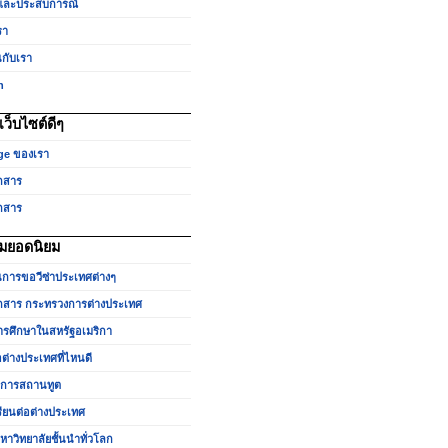
และประสบการณ์
รา
นกับเรา
h
ว็บไซต์ดีๆ
ge ของเรา
กสาร
กสาร
มยอดนิยม
นการขอวีซ่าประเทศต่างๆ
สาร กระทรวงการต่างประเทศ
รศึกษาในสหรัฐอเมริกา
อต่างประเทศที่ไหนดี
ำการสถานทูต
รียนต่อต่างประเทศ
หาวิทยาลัยชั้นนำทั่วโลก