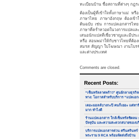
ทะเบียนบ้าน ชื่อสถานที่ต่างๆ กฎระ
ต้องเป็นผู้ที่เข้าใจทั้งภาษาแม
ภาษาไทย ภาษาอังกฤษ ต้องเข้าใจ
ต้นฉบับ เช่น การแปลเอกสารไทยเ
ภาษาที่คร่ำหวอดในวงการแปลแล
เสนอนักแปลที่เชี่ยวชาญและมีปร
หรือ สอนพม่าให้กับชาวไทยที่ต้อง
สมรส สัญญา ใบโฆษณา งานโบรชัวร
และต่างประเทศ
Comments are closed.
Recent Posts:
“เซ็นทรัลลาดพร้าว” ศูนย์กลางธุรกิ
ทาง: โอกาสสำหรับบริการ “แปลเอก
เดอะมอลล์บางกะปิ คนก็เยอะ แต่หา
มาก ทำไงดี
ร้านแปลเอกสาร ใกล้เซ็นทรัลชิดลม :
ปัจจุบัน และความสะดวกสบายของบ
บริการแปลเอกสารด่วน ศรีนครินทร์
พระราม 9 RCA พร้อมจัดส่งถึงบ้าน