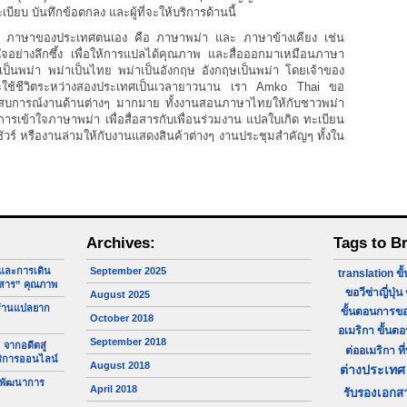
เบียบ บันทึกข้อตกลง และผู้ที่จะให้บริการด้านนี้
่ หรือ ภาษาของประเทศตนเอง คือ ภาษาพม่า และ ภาษาข้างเคียง เช่น
อย่างลึกซึ้ง เพื่อให้การแปลได้คุณภาพ และสื่อออกมาเหมือนภาษา
ป็นพม่า พม่าเป็นไทย พม่าเป็นอังกฤษ อังกฤษเป็นพม่า โดยเจ้าของ
ะใช้ชีวิตระหว่างสองประเทศเป็นเวลายาวนาน เรา Amko Thai ขอ
ะสบการณ์งานด้านต่างๆ มากมาย ทั้งงานสอนภาษาไทยให้กับชาวพม่า
การเข้าใจภาษาพม่า เพื่อสื่อสารกับเพื่อนร่วมงาน แปลใบเกิด ทะเบียน
์ หรืองานล่ามให้กับงานแสดงสินค้าต่างๆ งานประชุมสำคัญๆ ทั้งใน
Archives:
Tags to B
จและการเดิน
September 2025
translation
ขั
สาร” คุณภาพ
ขอวีซ่าญี่ปุ่น
August 2025
ร้านแปลยาก
ขั้นตอนการขอ
October 2018
อเมริกา
ขั้นต
September 2018
 จากอดีตสู่
ต่ออเมริกา
ที
ริการออนไลน์
August 2018
ต่างประเทศ
 พัฒนาการ
April 2018
รับรองเอกส