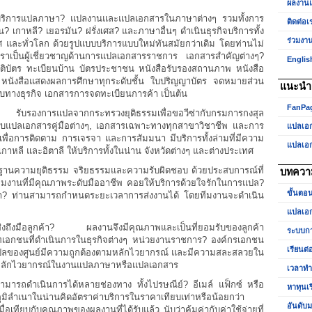
ผลงาน
จบริการแปลภาษา
?
แปลงานและแปลเอกสารในภาษาต่างๆ รวมทั้งการ
ติดต่อเ
่น
?
เกาหลี
?
เยอรมัน
?
ฝรั่งเศส
?
และภาษาอื่นๆ ดำเนินธุรกิจบริการทั้ง
ร่วมงา
ศ และทั่วโลก ด้วยรูปแบบบริการแบบใหม่ทันสมัยกว่าเดิม โดยท่านไม่
 เราเป็นผู้เชี่ยวชาญด้านการแปลเอกสารราชการ เอกสารสำคัญต่างๆ
?
Englis
ติบัตร ทะเบียนบ้าน บัตรประชาชน หนังสือรับรองสถานภาพ หนังสือ
 หนังสือแสดงผลการศึกษาทุกระดับชั้น ใบปริญญาบัตร จดหมายส่วน
แนะนำเ
ทางธุรกิจ เอกสารการจดทะเบียนการค้า เป็นต้น
FanPa
 รับรองการแปลจากกระทรวงยุติธรรมเพื่อขอวีซ่ากับกรมการกงสุล
ับแปลเอกสารคู่มือต่างๆ
,
เอกสารเฉพาะทางทุกสาขาวิชาชีพ และการ
แปลเอ
เพื่อการติดตาม การเจรจา และการสัมมนา มีบริการทั้งล่ามที่มีความ
แปลเอ
กาหลี และอิตาลี ให้บริการทั้งในน่าน จังหวัดต่างๆ และต่างประเทศ
้นฐานความยุติธรรม จริยธรรมและความรับผิดชอบ ด้วยประสบการณ์ที่
บทควา
ทีมงานที่มีคุณภาพระดับมืออาชีพ คอยให้บริการด้วยใจรักในการแปล
?
ขั้นตอ
า
?
ท่านสามารถกำหนดระยะเวลาการส่งงานได้ โดยทีมงานจะดำเนิน
แปลเอก
งถึงมือลูกค้า
?
ผลงานจึงมีคุณภาพและเป็นที่ยอมรับของลูกค้า
ระบบกา
ัทเอกชนที่ดำเนินการในธุรกิจต่างๆ หน่วยงานราชการ
?
องค์กรเอกชน
เรียนต่
ลของศูนย์มีความถูกต้องตามหลักไวยากรณ์ และมีความสละสลวยใน
หลักไวยากรณ์ในงานแปลภาษาหรือแปลเอกสาร
เวลาท
สามารถดำเนินการได้หลายช่องทาง ทั้งไปรษณีย์
?
อีเมล์ แฟ็กซ์ หรือ
หาทุนเ
ูมิลำเนาในน่านคิดอัตราค่าบริการในราคาเทียบเท่าหรือน้อยกว่า
อันดับม
่อเทียบกับคุณภาพของผลงานที่ได้รับแล้ว นับว่าคุ้มค่ากับค่าใช้จ่ายที่