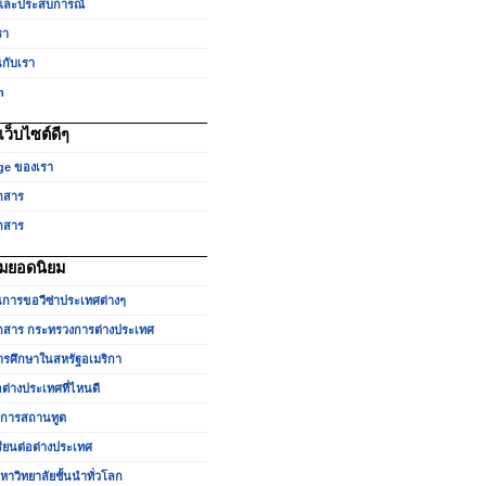
และประสบการณ์
รา
นกับเรา
h
ว็บไซต์ดีๆ
ge ของเรา
กสาร
กสาร
มยอดนิยม
นการขอวีซ่าประเทศต่างๆ
สาร กระทรวงการต่างประเทศ
รศึกษาในสหรัฐอเมริกา
อต่างประเทศที่ไหนดี
ำการสถานทูต
รียนต่อต่างประเทศ
หาวิทยาลัยชั้นนำทั่วโลก