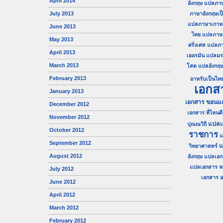
April 2014
อังกฤษ
แปลภา
July 2013
ภาษาอังกฤษเป
แปลภาษาเกาหลี
June 2013
ไทย
แปลภาษาไ
May 2013
ฝรั่งเศส
แปลภา
April 2013
เยอรมัน
แปลมร
March 2013
โสด
แปลอังกฤษ
February 2013
อาหรับเป็นไท
เอกส
January 2013
เอกสาร ขอนแก
December 2012
เอกสาร ที่ไหนดี
November 2012
แปลเ
ปุณณวิถี
October 2012
ราชการ
แ
September 2012
แ
วิทยาศาสตร์
August 2012
อังกฤษ
แปลเอก
แปลเอกสาร ห
July 2012
เอกสาร อน
June 2012
April 2012
March 2012
February 2012