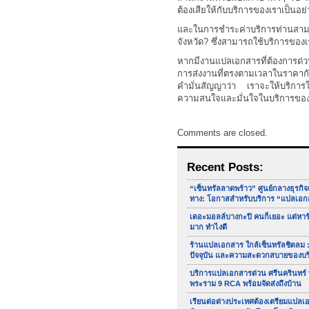
ต้องเสียให้กับบริการของเราเป็นอย
และในการชำระค่าบริการท่านสาม
จังหวัด
?
ซึ่งสามารถใช้บริการของ
หากมีงานแปลเอกสารที่ต้องการด่ว
การส่งงานที่ตรงตามเวลาในราคาก
คำมั่นสัญญาว่า เราจะให้บริกา
ความสนใจและมั่นใจในบริการของเร
Comments are closed.
Recent Posts:
“เซ็นทรัลลาดพร้าว” ศูนย์กลางธุรกิ
ทาง: โอกาสสำหรับบริการ “แปลเอก
เดอะมอลล์บางกะปิ คนก็เยอะ แต่หา
มาก ทำไงดี
ร้านแปลเอกสาร ใกล้เซ็นทรัลชิดลม :
ปัจจุบัน และความสะดวกสบายของบ
บริการแปลเอกสารด่วน ศรีนครินทร์
พระราม 9 RCA พร้อมจัดส่งถึงบ้าน
เรียนต่อต่างประเทศต้องเตรียมแปล