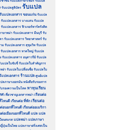
ระชาชน
รับแปลภาษาเขมร
รับแปล
รับแปล
9
รับแปลสูติบัตร
รับแปลเอกสาร ขอนแก่น
รับแปล
รับแปลเอกสาร บางแสน
รับแปล
รับแปลเอกสาร ฟิวเจอร์พาร์ครังสิต
ภาษาพม่า
รับแปลเอกสาร มีนบุรี
รับ
ดา
รับแปลเอกสาร วิทยาศาสตร์
รับ
ยาม
รับแปลเอกสาร สุขุมวิท
รับแปล
รับแปลเอกสาร หาดใหญ่
รับแปล
ง
รับแปลเอกสาร อนุสาวรีย์
รับแปล
ับแปลใบขับขี่
รับแปลใบสำคัญการ
หย่า
รับแปลใบเปลี่ยนชื่อ
รับแปลใบ
ร้านแปล
รัแปลเอกสาร
ศูนย์แปล
์แปลภาษาเยอรมัน
หนังสือรับรองการ
หาทุนเรียน
อรับรองความเป็นโสด
ทศ
เรียนต่อ
เชี่ยวชาญเอกสารพม่า
เรียนต่อ
ี่ไหนดี
เรียนต่อ ที่พัก
นต่อนอกที่ไหนดี
เรียนต่ออเมริกา
นต่อเมืองนอกที่ไหนดี
แปล
แปล
แปลพม่า
แปลภาษา
บียนสมรส
่ปุ่นเป็นไทย
แปลภาษาฝรั่งเศสเป็น