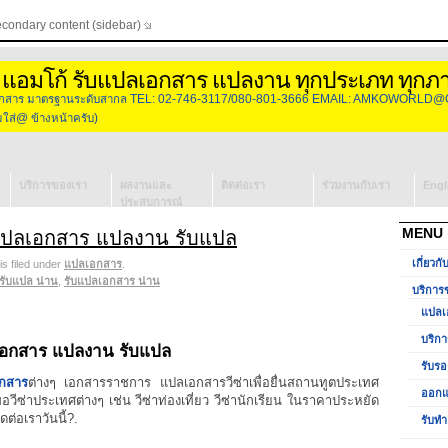
econdary content (sidebar)
 แอมโก้ รับแปลเอกสาร แปลงาน ทุกประเภท ทุกภ
องเอกสาร มาตรฐานระดับสากล TEL: 02-746-3117/080-801-3666 EMAIL: AMKOWORLD@
่@ ข้างหน้าครับ)
บริการของเรา
ผลงานและ
ติดต่อเรา
ร่วมงานกับเรา
Engl
ประสบการณ์
แปลเอกสาร
MENU
แปลเอกสาร แปลงาน รับแปล
บริการจัดหา
เกี่ยวกั
is filed under
แปลเอกสาร
.
ล่าม
รับแปล น่าน
,
รับแปลเอกสาร น่าน
รับรองเอกสาร
บริการ
วีซ่ากงสุล
แปลเ
ออกแบบโลโก้
บริกา
เอกสาร แปลงาน รับแปล
รับทำ
รับรอ
Presentation
กสาร
ต่างๆ เอกสารราชการ แปลเอกสารวีซ่าเพื่อยื่นสถานทูตประเทศ
ออกแ
ีซ่าประเทศต่างๆ เช่น วีซ่าท่องเที่ยว วีซ่านักเรียน ในราคาประหยัด
ต่อเราวันนี้?.
รับทำ