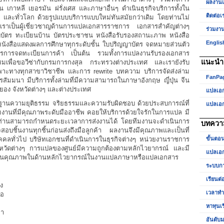
ผลงาน
ุ่น เกาหลี เยอรมัน ฝรั่งเศส และภาษาอื่นๆ ดำเนินธุรกิจบริการทั้งใน
ติดต่อเ
ศ และทั่วโลก ด้วยรูปแบบบริการแบบใหม่ทันสมัยกว่าเดิม โดยท่านไม่
 เราเป็นผู้เชี่ยวชาญด้านการแปลเอกสารราชการ เอกสารสำคัญต่างๆ
ร่วมงา
ติบัตร ทะเบียนบ้าน บัตรประชาชน หนังสือรับรองสถานะภาพ หนังสือ
Englis
หนังสือแสดงผลการศึกษาทุกระดับชั้น ใบปริญญาบัตร จดหมายส่วนตัว
รการจดทะเบียนการค้า เป็นต้น รวมทั้งการแปลงานรับรองเอกสาร
แนะนำเ
มเพื่อขอวีซ่ากับกรมการกงสุล กระทรวงต่างประเทศ และเรายังรับ
ฉพาะทางทุกสาขาวิชาชีพ และการ rewrite บทความ บริการจัดส่งล่าม
FanPa
สัมมนา มีบริการทั้งล่ามที่มีความสามารถในภาษาอังกฤษ ญี่ปุ่น จีน
ะยอง จังหวัดต่างๆ และต่างประเทศ
แปลเอ
้นฐานความยุติธรรม จริยธรรมและความรับผิดชอบ ด้วยประสบการณ์ที่
แปลเอ
มงานที่มีคุณภาพระดับมืออาชีพ คอยให้บริการด้วยใจรักในการแปล มี
ท่านสามารถกำหนดระยะเวลาการส่งงานได้ โดยทีมงานจะดำเนินการ
บทควา
ชิ้นงานทุกชิ้นก่อนส่งถึงมือลูกค้า ผลงานจึงมีคุณภาพและเป็นที่
คลทั่วไป บริษัทเอกชนที่ดำเนินการในธุรกิจต่างๆ หน่วยงานราชการ
ขั้นตอ
หวัดต่างๆ การแปลของศูนย์มีความถูกต้องตามหลักไวยากรณ์ และมี
แปลเอก
นคุณภาพในด้านหลักไวยากรณ์ในงานแปลภาษาหรือแปลเอกสาร
ระบบกา
เรียนต่
ง
เวลาท
ือ
หาทุนเ
่า
อันดับม