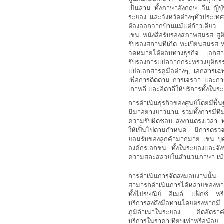
เป็นล่าม ทั้งภาษาอังกฤษ จีน ญี่ป
ระยอง และจังหวัดต่างๆทั่วประเท
ต้องออกจากบ้านแม้แต่ก้าวเดียว
เช่น หนังสือรับรองสภาพสมรส สู
รับรองสถานที่เกิด ทะเบียนสมรส 
จดหมายโต้ตอบทางธุรกิจ เอกสา
รับรองการแปลจากกระทรวงยุติธรร
แปลเอกสารคู่มือต่างๆ, เอกสารเ
เพื่อการติดตาม การเจรจา และการ
เกาหลี และอิตาลีให้บริการทั้งในร
การดำเนินธุรกิจของศูนย์โดยมีพื
มีมาอย่างยาวนาน รวมทั้งการมีที
ความรับผิดชอบ ส่งงานตรงเวลา 
ให้เป็นไปตามกำหนด มีการตรวจสอบ
ยอมรับของลูกค้ามากมาย เช่น บุค
องค์กรเอกชน ทั้งในระยองและจัง
ความสละสลวยในสำนวนภาษา เน้
การดำเนินการจัดส่งมอบงานนั้น
สามารถดำเนินการได้หลายช่องทา
ทั้งไปรษณีย์ อีเมล์ แฟ็กซ์ หร
บริการส่งถึงมือท่านโดยตรงหากมี
ภูมิลำเนาในระยอง คิดอัตราค
บริการในราคาเทียบเท่าหรือน้อย