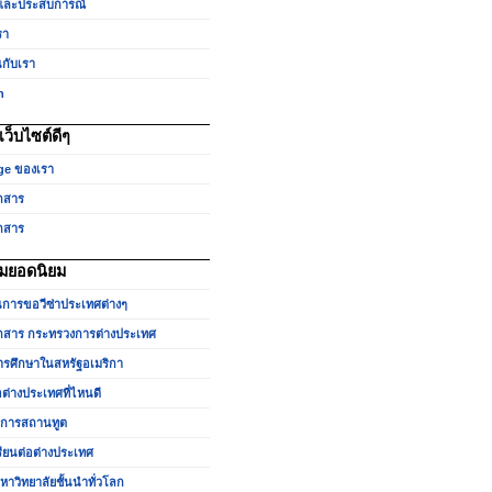
และประสบการณ์
รา
นกับเรา
h
ว็บไซต์ดีๆ
ge ของเรา
กสาร
กสาร
มยอดนิยม
นการขอวีซ่าประเทศต่างๆ
สาร กระทรวงการต่างประเทศ
รศึกษาในสหรัฐอเมริกา
อต่างประเทศที่ไหนดี
ำการสถานทูต
รียนต่อต่างประเทศ
หาวิทยาลัยชั้นนำทั่วโลก