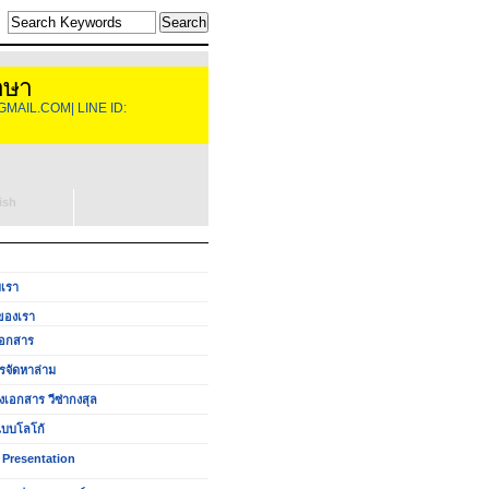
าษา
GMAIL.COM| LINE ID:
ish
บเรา
ของเรา
อกสาร
รจัดหาล่าม
งเอกสาร วีซ่ากงสุล
บบโลโก้
 Presentation