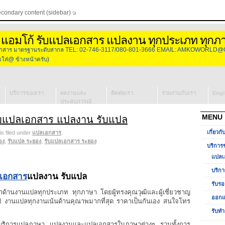
econdary content (sidebar)
 แอมโก้ รับแปลเอกสาร แปลงาน ทุกประเภท ทุกภ
องเอกสาร มาตรฐานระดับสากล TEL: 02-746-3117/080-801-3666 EMAIL: AMKOWORLD@
่@ ข้างหน้าครับ)
บริการของเรา
ผลงานและ
ติดต่อเรา
ร่วมงานกับเรา
Engl
ประสบการณ์
แปลเอกสาร
MENU
บแปลเอกสาร แปลงาน รับแปล
บริการจัดหา
เกี่ยวกั
is filed under
แปลเอกสาร
.
ล่าม
อง
,
รับแปล ระยอง
,
รับแปลเอกสาร ระยอง
รับรองเอกสาร
บริการ
วีซ่ากงสุล
แปลเ
ออกแบบโลโก้
บริกา
ลเอกสาร
แปลงาน รับแปล
รับทำ
รับรอ
Presentation
ด้านงานแปลทุกประเภท ทุกภาษา โดยผู้ทรงคุณวุฒิและผู้เชี่ยวชาญ
ออกแ
ี งานแปลทุกงานเน้นด้านคุณาพมากที่สุด ราคาเป็นกันเอง สนใจโทร
รับทำ
ิจบริการแปลภาษา แปลงานและแปลเอกสารในภาษาต่างๆ รวมทั้งการ