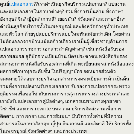
ศูนย์
แปลเอกสาร
??เราดำเนินธุรกิจบริการแปลภาษา? แปลงาน
และแปลเอกสารในภาษาต่างๆ? รวมทั้งการเป็นล่าม ทั้งภาษา
อังกฤษ? จีน? ญี่ปุ่น? เกาหลี? เยอรมัน? ฝรั่งเศส? และภาษาอื่นๆ
ดำเนินธุรกิจบริการทั้งในเพชรบูรณ์ และจังหวัดต่างๆทั่วประเทศ
และทั่วโลก ด้วยรูปแบบบริการแบบใหม่ทันสมัยกว่าเดิม โดยท่าน
ไม่ต้องออกจากบ้านแม้แต่ก้าวเดียว เราเป็นผู้เชี่ยวชาญด้านการ
แปลเอกสารราชการ เอกสารสำคัญต่างๆ? เช่น หนังสือรับรอง
สภาพสมรส สูติบัตร ทะเบียนบ้าน บัตรประชาชน หนังสือรับรอง
สถานะภาพ หนังสือรับรองสถานที่เกิด ทะเบียนสมรส หนังสือแสดง
ผลการศึกษาทุกระดับชั้น ใบปริญญาบัตร จดหมายส่วนตัว
จดหมายโต้ตอบทางธุรกิจ เอกสารการจดทะเบียนการค้า เป็นต้น
รวมทั้งการแปลงานรับรองเอกสาร รับรองการแปลจากกระทรวง
ยุติธรรมเพื่อขอวีซ่ากับกรมการกงสุล กระทรวงต่างประเทศ และ
เรายังรับแปลเอกสารคู่มือต่างๆ, เอกสารเฉพาะทางทุกสาขา
วิชาชีพ และการ rewrite บทความ บริการจัดส่งล่ามเพื่อการ
ติดตาม การเจรจา และการสัมมนา มีบริการทั้งล่ามที่มีความ
สามารถในภาษาอังกฤษ ญี่ปุ่น จีน เกาหลี และอิตาลี ให้บริการทั้ง
ในเพชรบูรณ์ จังหวัดต่างๆ และต่างประเทศ