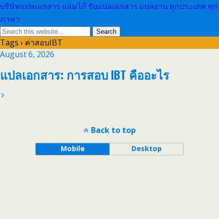
บริษัทแปลเอกสาร แอมโก้ รับแปลเอกสาร แปลงาน ทุกประเภท ทุก
ภาษา
Tags › ค่าสอบIBT
August 6, 2026
แปลเอกสาร: การสอบ IBT คืออะไร
Back to top
Mobile
Desktop