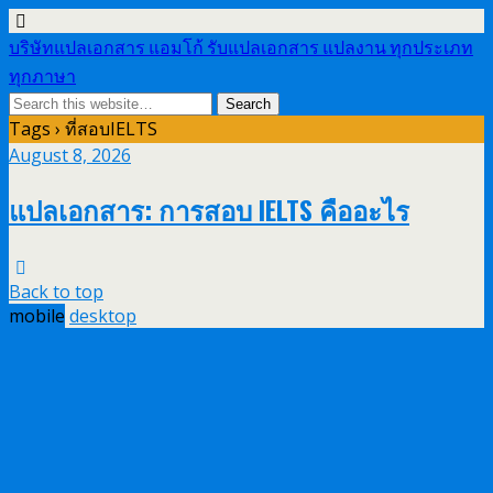
บริษัทแปลเอกสาร แอมโก้ รับแปลเอกสาร แปลงาน ทุกประเภท
ทุกภาษา
Tags › ที่สอบIELTS
August 8, 2026
แปลเอกสาร: การสอบ IELTS คืออะไร
Back to top
mobile
desktop