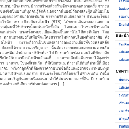
ญที่เป็นอมตะนิรันดร์กาลของเราอย่างเรื่อง แม่นาคพระโขนง ซึ่ง
ผลงาน
ผ่านตามาบ้าง เพราะมีการสร้างแล้วสร้างอีกหลายต่อหลายครั้ง จากรุ่น
ติดต่อเ
ขนงจึงเป็นย่านที่ทุกคนรู้จักดี นอกจากนั้นยังมีวัดดังและผู้คนก็นิยมไป
วันหยุดของศาสนาด้วยเช่นกัน การหาบริษัทแปลเอกสาร ย่านพระโขนง
ร่วมงา
ไรนัก เพราะปัจจุบันรถไฟฟ้า (BTS) ได้ขยายเส้นทางและเลยย่าน
Englis
้คนที่ใช้บริการนั้นแน่นขนัดทั้งวัน โดยเฉพาะในช่วงเช้าของวัน
อนหัวค่ำ บางครั้งแทบจะเบียดเสียดขึ้นสถานีไม่ได้เลยทีเดียว โดย
แนะนำเ
 ทุกคนต่างแย่งกันเพื่อที่จะโดยสารรถไฟฟ้ากลับไปยังที่พักอาศัย ดัง
ึ้นรถไฟฟ้า เพราะถือว่าเป็นขนส่งสาธารณะอย่างเดียวที่ช่วยหลบหลีก
FanPa
ี สังเกตได้จากความเจริญต่างๆ นั้นมักจะงอกเงยและงอกงามจากเส้น
แปลเอ
็น ออฟฟิศ สำนักงาน บริษัททั่วๆ ไป ตึกรามบ้านช่อง คอนโดที่พักอาศัย
รือใกล้กับสถานีรถไฟฟ้าแล้วละก็ สามารถถีบตัวเพิ่มราคาได้สูงกว่า
แปลเอ
ร ย่านพระโขนงก็เช่นกัน ที่มีเปิดตัวและทำรายได้กันที่ย่านนี้ก็เนื่อง
ม หวังว่าลูกค้าที่ต้องการความน่าเชื่อถือและอยากจะมาพบปะพูด
บทควา
รถมาหาบริษัทแปลเอกสาร ย่านพระโขนงได้โดยรถไฟฟ้าเช่นกัน ดังนั้น
าความเจริญกันอย่างเนืองแน่น ทำให้สนนราคาของที่ดิน ตึกรามบ้าน
ขั้นตอ
คาทองคำเลยทีเดียว บริษัทแปลเอกสาร […]
แปลเอก
ระบบกา
เรียนต่
เวลาท
หาทุนเ
อันดับม