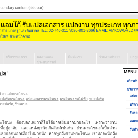
econdary content (sidebar)
 แอมโก้ รับแปลเอกสาร แปลงาน ทุกประเภท ทุกภ
องเอกสาร มาตรฐานระดับสากล TEL: 02-746-3117/080-801-3666 EMAIL: AMKOWORLD@
่@ ข้างหน้าครับ)
บริการของเรา
ผลงานและ
ติดต่อเรา
ร่วมงานกับเรา
Engl
ประสบการณ์
แปลเอกสาร
MENU
ปล’
บริการจัดหา
เกี่ยวกั
ล่าม
รับรองเอกสาร
บริการ
f
on แปลพระโขนง
วีซ่ากงสุล
.
แปลเ
สปอร์ตพระโขนง
ออกแบบโลโก้
,
แปลเอกสารพระโขนง
,
พระโขนง รถไฟฟ้า
,
พาสปอร์ต
พาสปอร์ต
,
ร้านแปล
บริกา
รับทำ
รับรอ
Presentation
ออกแ
โขนง ต้องบอกเลยว่าก็ไม่ได้ยากเย็นมากมายอะไร เพราะว่าย่าน
ก ที่อยู่อาศัย และแหล่งธุรกิจเกิดใหม่เช่นกัน ย่านพระโขนงก็เป็นส่วน
รับทำ
่ได้เลยออกนอกเมืองไปมากนัก หากพูดถึงย่านพระโขนง เรามักจะนึกถึง