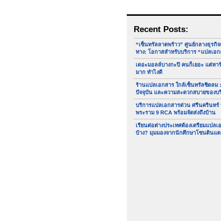
Recent Posts:
“เซ็นทรัลลาดพร้าว” ศูนย์กลางธุรกิ
ทาง: โอกาสสำหรับบริการ “แปลเอก
เดอะมอลล์บางกะปิ คนก็เยอะ แต่หา
มาก ทำไงดี
ร้านแปลเอกสาร ใกล้เซ็นทรัลชิดลม :
ปัจจุบัน และความสะดวกสบายของบ
บริการแปลเอกสารด่วน ศรีนครินทร์
พระราม 9 RCA พร้อมจัดส่งถึงบ้าน
เรียนต่อต่างประเทศต้องเตรียมแปล
บ้าง? มุมมองจากนักศึกษาโซนดินแด