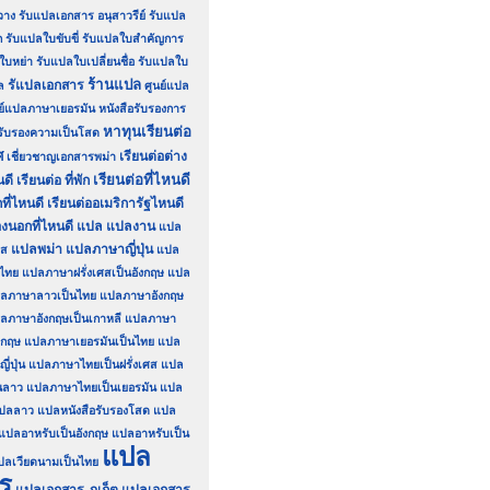
วาง
รับแปลเอกสาร อนุสาวรีย์
รับแปล
ก
รับแปลใบขับขี่
รับแปลใบสำคัญการ
ใบหย่า
รับแปลใบเปลี่ยนชื่อ
รับแปลใบ
ร้านแปล
รัแปลเอกสาร
ล
ศูนย์แปล
นย์แปลภาษาเยอรมัน
หนังสือรับรองการ
หาทุนเรียนต่อ
อรับรองความเป็นโสด
ศ
เรียนต่อต่าง
เชี่ยวชาญเอกสารพม่า
เรียนต่อที่ไหนดี
นดี
เรียนต่อ ที่พัก
ที่ไหนดี
เรียนต่ออเมริการัฐไหนดี
องนอกที่ไหนดี
แปล
แปลงาน
แปล
แปลพม่า
แปลภาษาญี่ปุ่น
รส
แปล
นไทย
แปลภาษาฝรั่งเศสเป็นอังกฤษ
แปล
ลภาษาลาวเป็นไทย
แปลภาษาอังกฤษ
ลภาษาอังกฤษเป็นเกาหลี
แปลภาษา
งกฤษ
แปลภาษาเยอรมันเป็นไทย
แปล
่ปุ่น
แปลภาษาไทยเป็นฝรั่งเศส
แปล
นลาว
แปลภาษาไทยเป็นเยอรมัน
แปล
ปลลาว
แปลหนังสือรับรองโสด
แปล
แปลอาหรับเป็นอังกฤษ
แปลอาหรับเป็น
แปล
ปลเวียดนามเป็นไทย
ร