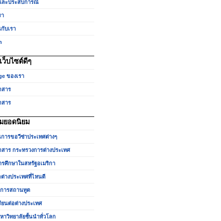
และประสบการณ์
รา
นกับเรา
h
ว็บไซต์ดีๆ
ge ของเรา
กสาร
กสาร
มยอดนิยม
นการขอวีซ่าประเทศต่างๆ
สาร กระทรวงการต่างประเทศ
รศึกษาในสหรัฐอเมริกา
อต่างประเทศที่ไหนดี
ำการสถานทูต
รียนต่อต่างประเทศ
หาวิทยาลัยชั้นนำทั่วโลก