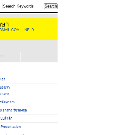
าษา
GMAIL.COM| LINE ID:
ish
บเรา
ของเรา
อกสาร
รจัดหาล่าม
งเอกสาร วีซ่ากงสุล
บบโลโก้
 Presentation