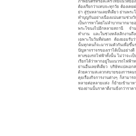
ภาพยนตร์หรือละครไทยแนวสยองขวั
ต้องเรียกว่าแทบจะทุกวัย ต้องเคย
ย่า สู่รุ่นหลานเลยทีเดียว ย่านพระโ
ทำบุญกันอย่างเนืองแน่นตามช่วง
เป็นการหาโดยไม่ลำบากมากมายอะ
พระโขนงไปอีกหลายสถานี จำนวนผู
ทำงาน และในช่วงหลังเลิกงานถึงต
เฉพาะในวันที่ฝนตก ต้องยอมรับว่า
นั้นทุกคนก็จะมารวมตัวกันเพื่อข
ปัญหาจราจรของเราได้เป็นอย่างด
ทางของรถไฟฟ้าทั้งนั้น ไม่ว่าจะเป
เรียกได้ว่าหากอยู่ในแนวรถไฟฟ้าห
ย่านอื่นเลยทีเดียว บริษัทแปลเอกสา
ด้วยความสะดวกสบายของการคมนาค
คุยเรื่องกิจการงานต่างๆ ก็สามา
หลายต่อหลายแห่ง ก็ย้ายเข้ามาห
ช่องย่านนั้นราคาดีงามยิ่งกว่ารา