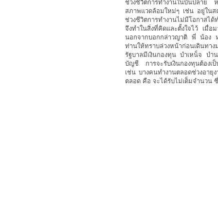
ช่วงชีวิตการทำงานในบั้นปลาย 
สภาพแวดล้อมใหม่ๆ เช่น อยู่ในสถ
ช่วงชีวิตการทำงานไม่มีโอกาสได้ท
จึงทำในสิ่งที่คิดและตั้งใจไว้ เมื
นอกจากบอกกล่าวญาติ พี่ น้อง ห
ท่านให้ทราบล่วงหน้าก่อนเดินทาง
รัฐบาลมีเงินกองทุน บำเหน็จ บำนา
บัญชี การจะรับเงินกองทุนต้อง
เช่น บางคนทำงานตลอดช่วงอายุงาน 
ตลอด คือ จะได้รับไม่เต็มจำนวน ซึ่