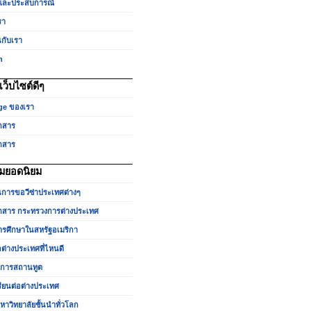
และประสบการณ์
รา
นกับเรา
h
ว็บไซต์ดีๆ
ge ของเรา
กสาร
กสาร
มยอดนิยม
นการขอวีซ่าประเทศต่างๆ
สาร กระทรวงการต่างประเทศ
รศึกษาในสหรัฐอเมริกา
อต่างประเทศที่ไหนดี
ำการสถานทูต
รียนต่อต่างประเทศ
หาวิทยาลัยชั้นนำทั่วโลก