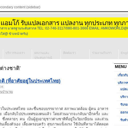
econdary content (sidebar)
 แอมโก้ รับแปลเอกสาร แปลงาน ทุกประเภท ทุกภ
องเอกสาร มาตรฐานระดับสากล TEL: 02-746-3117/080-801-3666 EMAIL: AMKOWORLD@
่@ ข้างหน้าครับ)
บริการของเรา
ผลงานและ
ติดต่อเรา
ร่วมงานกับเรา
Engl
ประสบการณ์
แปลเอกสาร
MENU
่างชาติ’
บริการจัดหา
เกี่ยวกั
ล่าม
 (ที่อาศัยอยู่ในประเทศไทย)
รับรองเอกสาร
บริการ
on
ff
.
วีซ่ากงสุล
แปลเ
เงิน
งินบำนาญ
ออกแบบโลโก้
บำนาญ
บริกา
ของ
รับทำ
รับรอ
ชาว
Presentation
ที่ยวในประเทศไทย และชื่นชอบบรรยากาศ สภาพแวดล้อม ผู้คน อาหาร
ต่าง
ออกแ
าศัย เมื่อกลับไปประเทศของตนแล้ว โดยส่วนมากจะกลับมาอีกครั้ง และ
ชาติ
ซึ่งหลายๆ คน เป็นผู้สูงอายุชาวต่างชาติที่อยู่ในวัยเกษียณ และส่วน
รับทำ
(ที่
งินเลี้ยงตัวเอง เลี้ยงครอบครัว สุขภาพแข็งแรง ใช้เงินที่หามาได้ตลอด
อาศัย