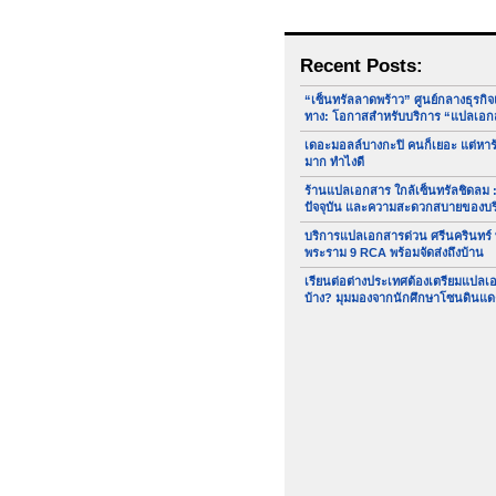
Recent Posts:
“เซ็นทรัลลาดพร้าว” ศูนย์กลางธุรกิ
ทาง: โอกาสสำหรับบริการ “แปลเอก
เดอะมอลล์บางกะปิ คนก็เยอะ แต่หา
มาก ทำไงดี
ร้านแปลเอกสาร ใกล้เซ็นทรัลชิดลม :
ปัจจุบัน และความสะดวกสบายของบ
บริการแปลเอกสารด่วน ศรีนครินทร์
พระราม 9 RCA พร้อมจัดส่งถึงบ้าน
เรียนต่อต่างประเทศต้องเตรียมแปล
บ้าง? มุมมองจากนักศึกษาโซนดินแด