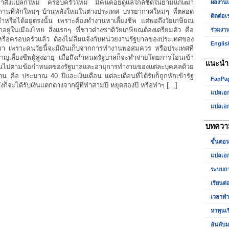
หาสิ่งแปลกใหม่ ครอบครัวใหม่ มีคนคอยดูแลใกล้ชิดในยามแก่เฒ่า
ผลงาน
อยู่
านที่พักใหม่ๆ บ้านหลังใหม่ในต่างประเทศ บรรยากาศใหม่ๆ ที่ตลอด
ใน
ติดต่อเ
ำหรือได้อยู่ตรงนั้น เพราะต้องทำงานหาเลี้ยงชีพ แต่พอถึงวัยเกษียณ
ประเทศไทย)
่อมาอยู่ในเมืองไทย สิ่งแรกๆ ที่ชาวต่างชาติวัยเกษียณต้องเตรียมตัว คือ
ร่วมงา
รือครอบครัวแล้ว ต้องไม่ลืมแจ้งกับหน่วยงานรัฐบาลของประเทศของ
Englis
มา เพราะคนวัยนี้จะมีเงินเก็บจากการทำงานพอสมควร หรือประเทศที่
ญเลี้ยงชีพผู้สูงอายุ เมื่อถึงกำหนดรัฐบาลก็จะทำจ่ายโดยการโอนเข้า
แนะนำเ
เป็นไปตามข้อกำหนดของรัฐบาลและอายุการทำงานของแต่ละบุคคลด้วย
คือ ประมาณ 40 ปีและเงินเดือน แต่ละเดือนที่ได้รับก็ถูกหักเข้ารัฐ
FanPa
งก็จะได้รับเงินแตกต่างจากผู้ที่ทำสามปี หยุดสองปี หรือทำๆ […]
แปลเอ
แปลเอ
บทควา
ขั้นตอ
แปลเอก
ระบบกา
เรียนต่
เวลาท
หาทุนเ
อันดับม