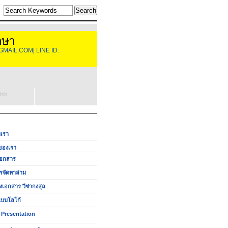
าษา
GMAIL.COM| LINE ID:
ish
บเรา
ของเรา
อกสาร
รจัดหาล่าม
งเอกสาร วีซ่ากงสุล
บบโลโก้
 Presentation