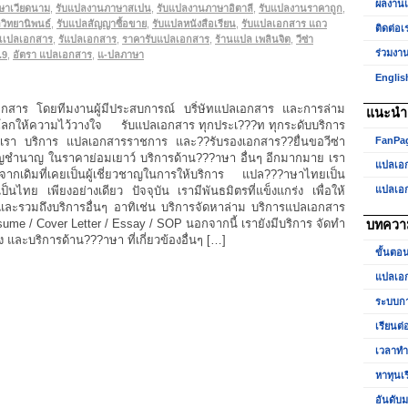
ผลงาน
ษาเวียดนาม
,
รับแปลงานภาษาสเปน
,
รับแปลงานภาษาอิตาลี
,
รับแปลงานราคาถูก
,
วิทยานิพนธ์
,
รับแปลสัญญาซื้อขาย
,
รับแปลหนังสือเรียน
,
รับแปลเอกสาร แถว
ติดต่อเ
บเเปลเอกสาร
,
รัแปลเอกสาร
,
ราคารับแปลเอกสาร
,
ร้านแปล เพลินจิต
,
วีซ่า
ร่วมงา
.9
,
อัตรา แปลเอกสาร
,
แ-ปลภาษา
Englis
อกสาร โดยทีมงานผู้มีประสบการณ์ บริํษัทแปลเอกสาร และการล่าม
แนะนำเ
ับโลกให้ความไว้วางใจ รับแปลเอกสาร ทุกประเ???ท ทุกระดับบริการ
เรา บริการ แปลเอกสารราชการ และ??รับรองเอกสาร??ยื่นขอวีซ่า
FanPa
าญชำนาญ ในราคาย่อมเยาว์ บริการด้าน???าษา อื่นๆ อีกมากมาย เรา
แปลเอ
กเดิมที่เคยเป็นผู้เชี่ยวชาญในการให้บริการ แปล???าษาไทยเป็น
ทย เพียงอย่างเดียว ปัจจุบัน เรามีพันธมิตรที่แข็งแกร่ง เพื่อให้
แปลเอ
และรวมถึงบริการอื่นๆ อาทิเช่น บริการจัดหาล่าม บริการแปลเอกสาร
me / Cover Letter / Essay / SOP นอกจากนี้ เรายังมีบริการ จัดทำ
บทควา
 และบริการด้าน???าษา ที่เกี่ยวข้องอื่นๆ […]
ขั้นตอ
แปลเอก
ระบบกา
เรียนต่
เวลาท
หาทุนเ
อันดับม