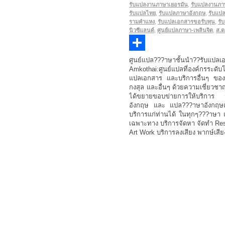
รับแปลงานภาษาเยอรมัน
,
รับแปลงานภา
รับแปลไทย
,
รับแปลภาษาอังกฤษ
,
รับแปล
รามคำแหง
,
รับแปลเอกสารขอรับทุน
,
รั
นิวซีแลนด์
,
ศูนย์แปลภาษา-เพลินจิต
,
ส.ด
Share
ศูนย์แปล???าษาชั้นนำ??รับแปลเ
Amkothai:ศูนย์แปลที่องค์กรระด
แปลเอกสาร และบริการอื่นๆ ของ
กงสุล และอื่นๆ ด้วยความเชี่ยวช
ได้ขยายขอบข่ายการให้บริการ จา
อังกฤษ และ แปล???าษาอังกฤษเป็นไ
บริการแก่ท่านได้ ในทุกๆ???าษา 
เฉพาะทาง บริการจัดหา จัดทำ Resu
Art Work บริการลงเสียง พากษ์เสียง