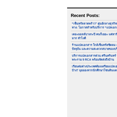
Recent Posts:
“เซ็นทรัลลาดพร้าว” ศูนย์กลางธุรกิ
ทาง: โอกาสสำหรับบริการ “แปลเอก
เดอะมอลล์บางกะปิ คนก็เยอะ แต่หา
มาก ทำไงดี
ร้านแปลเอกสาร ใกล้เซ็นทรัลชิดลม :
ปัจจุบัน และความสะดวกสบายของบ
บริการแปลเอกสารด่วน ศรีนครินทร์
พระราม 9 RCA พร้อมจัดส่งถึงบ้าน
เรียนต่อต่างประเทศต้องเตรียมแปล
บ้าง? มุมมองจากนักศึกษาโซนดินแด