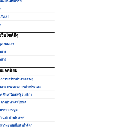
และประสบการณ์
รา
นกับเรา
h
ว็บไซต์ดีๆ
ge ของเรา
กสาร
กสาร
มยอดนิยม
นการขอวีซ่าประเทศต่างๆ
สาร กระทรวงการต่างประเทศ
รศึกษาในสหรัฐอเมริกา
อต่างประเทศที่ไหนดี
ำการสถานทูต
รียนต่อต่างประเทศ
หาวิทยาลัยชั้นนำทั่วโลก