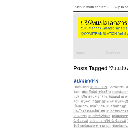
Skip to main content
Skip to s
บริษัทแปลเอกสาร
รับแปลเอกสาร แปลคู่มือ รับร
@OPASTRANSLATION (อย่าลืมใส
Home
เกี่ยวกับเรา
Posts Tagged ‘รับแปล
แปลเอกสาร
, filed under
แปลเอกสาร
;
Comments Of
Tags:
dict ศัพท์ช่างก่อสร้าง
,
translatio
แปล
,
บริการแปลเอกสาร
,
ใบมอบอำนาจ
ด่วน
,
แปลงานวิจัยต่างประเทศ
,
แปลทะเบ
เป็นอังกฤษ
,
แปลใบเกิด
,
แปลใบปริญญา
,
ประโยคอังกฤษเป็นไทย
,
แปลภาษา-ราคา
แปลภาาา
,
แปลศัพท์ฝรั่งเศส
,
แปลเอกสา
นิวซีแลนด์
,
แปลเอกสารวีซ่านิวซีแลนด์
,
รับจ้างแปลเอกสาร ราคาถูก
,
รับแปลงาน