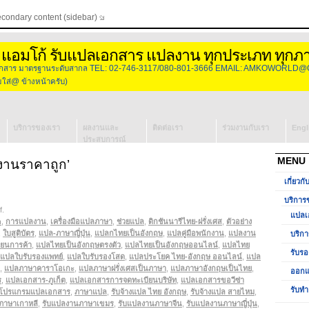
econdary content (sidebar)
 แอมโก้ รับแปลเอกสาร แปลงาน ทุกประเภท ทุกภ
องเอกสาร มาตรฐานระดับสากล TEL: 02-746-3117/080-801-3666 EMAIL: AMKOWORLD@
่@ ข้างหน้าครับ)
บริการของเรา
ผลงานและ
ติดต่อเรา
ร่วมงานกับเรา
Engl
ประสบการณ์
แปลเอกสาร
MENU
งานราคาถูก’
บริการจัดหา
เกี่ยวกั
ล่าม
รับรองเอกสาร
บริการ
on
f
.
วีซ่ากงสุล
แปลเ
แปล
n
,
การแปลงาน
ออกแบบโลโก้
,
เครื่องมือแปลภาษา
,
ช่วยแปล
,
ดิกชันนารีไทย-ฝรั่งเศส
,
ตัวอย่าง
เอกสาร
,
ใบสูติบัตร
,
แปล-ภาษาญี่ปุ่น
,
แปลกไทยเป็นอังกฤษ
,
แปลคู่มือพนักงาน
,
แปลงาน
บริกา
ียนการค้า
รับทำ
,
แปลไทยเป็นอังกฤษตรงตัว
,
แปลไทยเป็นอังกฤษออนไลน์
,
แปลไทย
รับรอ
แปลใบรับรองแพทย์
Presentation
,
แปลใบรับรองโสด
,
แปลประโยค ไทย-อังกฤษ ออนไลน์
,
แปล
,
แปลภาษาคาราโอเกะ
,
แปลภาษาฝรั่งเศสเป็นภาษา
,
แปลภาษาอังกฤษเป็นไทย
,
ออกแ
ร
,
แปลเอกสาร-ภูเก็ต
,
แปลเอกสารการจดทะเบียนบริษัท
,
แปลเอกสารขอวีซ่า
รับทำ
โปรแกรมแปลเอกสาร
,
ภาษาแปล
,
รับจ้างแปล ไทย อังกฤษ
,
รับจ้างแปล สายไหม
,
ภาษาเกาหลี
,
รับแปลงานภาษาเขมร
,
รับแปลงานภาษาจีน
,
รับแปลงานภาษาญี่ปุ่น
,