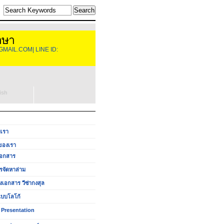
าษา
GMAIL.COM| LINE ID:
ish
บเรา
ของเรา
อกสาร
รจัดหาล่าม
งเอกสาร วีซ่ากงสุล
บบโลโก้
 Presentation