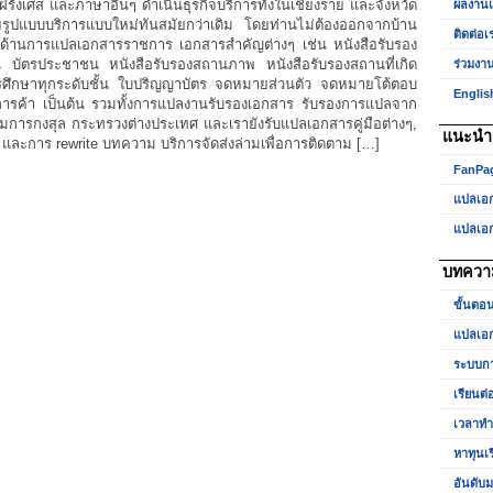
 ฝรั่งเศส และภาษาอื่นๆ ดำเนินธุรกิจบริการทั้งในเชียงราย และจังหวัด
ผลงาน
ยรูปแบบบริการแบบใหม่ทันสมัยกว่าเดิม โดยท่านไม่ต้องออกจากบ้าน
ติดต่อเ
วชาญด้านการแปลเอกสารราชการ เอกสารสำคัญต่างๆ เช่น หนังสือรับรอง
 บัตรประชาชน หนังสือรับรองสถานภาพ หนังสือรับรองสถานที่เกิด
ร่วมงา
ศึกษาทุกระดับชั้น ใบปริญญาบัตร จดหมายส่วนตัว จดหมายโต้ตอบ
Englis
ารค้า เป็นต้น รวมทั้งการแปลงานรับรองเอกสาร รับรองการแปลจาก
รมการกงสุล กระทรวงต่างประเทศ และเรายังรับแปลเอกสารคู่มือต่างๆ,
แนะนำเ
ละการ rewrite บทความ บริการจัดส่งล่ามเพื่อการติดตาม […]
FanPa
แปลเอ
แปลเอ
บทควา
ขั้นตอ
แปลเอก
ระบบกา
เรียนต่
เวลาท
หาทุนเ
อันดับม