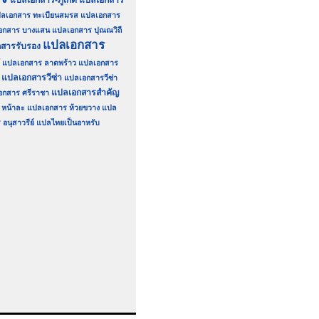
แปลเอกสาร-ภูเก็ต
แปลเอกสาร
ลเอกสาร ทะเบียนสมรส
แปลเอกสาร
อกสาร บางแสน
แปลเอกสาร ปุณณวิถี
แปลเอกสาร
สารรับรอง
แปลเอกสาร ลาดพร้าว
แปลเอกสาร
แปลเอกสารวีซ่า
แปลเอกสารวีซ่า
แปลเอกสารสำคัญ
อกสาร ศรีราชา
หน้าละ
แปลเอกสาร ห้วยขวาง
แปล
อนุสาวรีย์
แปลไทยเป็นอาหรับ