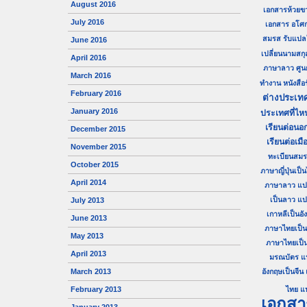
August 2016
เอกสารห้วยข
July 2016
เอกสาร อโศ
สมรส
รับแปล
June 2016
เปลี่ยนนามสกุ
April 2016
ภาษาลาว
ศู
March 2016
ทำงาน
หนังสื
February 2016
ต่างประเท
January 2016
ประเทศที่ไห
เรียนต่อนอก
December 2015
เรียนต่อเมื
November 2015
ทะเบียนสม
October 2015
ภาษาญี่ปุ่นเป็
April 2014
ภาษาลาว
แป
เป็นลาว
แป
July 2013
เกาหลีเป็นอั
June 2013
ภาษาไทยเป็นญี
May 2013
ภาษาไทยเป็
April 2013
มรณบัตร
แ
March 2013
อังกฤษเป็นจีน
February 2013
ไทย
แ
เอกสา