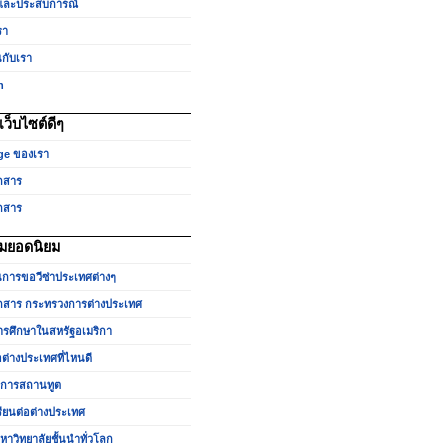
และประสบการณ์
รา
นกับเรา
h
ว็บไซต์ดีๆ
ge ของเรา
กสาร
กสาร
มยอดนิยม
นการขอวีซ่าประเทศต่างๆ
สาร กระทรวงการต่างประเทศ
รศึกษาในสหรัฐอเมริกา
อต่างประเทศที่ไหนดี
ำการสถานทูต
รียนต่อต่างประเทศ
หาวิทยาลัยชั้นนำทั่วโลก