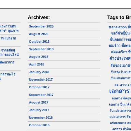
Archives:
Tags to B
จและการเดิน
September 2025
translation
ขั
สาร” คุณภาพ
ขอวีซ่าญี่ปุ่น
August 2025
ร้านแปลยาก
ขั้นตอนการขอ
October 2018
อเมริกา
ขั้นต
September 2018
 จากอดีตสู่
ต่ออเมริกา
ที
ริการออนไลน์
August 2018
ต่างประเทศ
 พัฒนาการ
April 2018
รับรองเอกส
January 2018
รับรอง
รับแปล
เอกสารอะไร
รับแปลบัตรป
ง
November 2017
สด. 43/ 8 / 
October 2017
เอกสาร
September 2017
เอกสาร ซีคอน
August 2017
เอกสาร ปิ่นเกล้า
January 2017
รับแปลเอกสาร
แปลเอกสาร รัช
November 2016
แปลเอกสาร ส
October 2016
เอกสาร หัวหิน