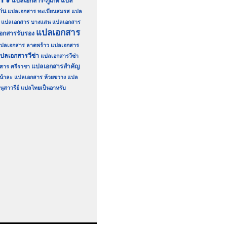
แปลเอกสาร-ภูเก็ต
แปล
่น
แปลเอกสาร ทะเบียนสมรส
แปล
แปลเอกสาร บางแสน
แปลเอกสาร
แปลเอกสาร
อกสารรับรอง
ปลเอกสาร ลาดพร้าว
แปลเอกสาร
ปลเอกสารวีซ่า
แปลเอกสารวีซ่า
แปลเอกสารสำคัญ
สาร ศรีราชา
น้าละ
แปลเอกสาร ห้วยขวาง
แปล
ุสาวรีย์
แปลไทยเป็นอาหรับ