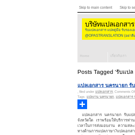
Skip to main content
Skip to s
บริษัทแปลเอกสาร
รับแปลเอกสาร แปลคู่มือ รับร
@OPASTRANSLATION (อย่าลืมใส
Home
เกี่ยวกับเรา
Posts Tagged ‘รับแป
แปลเอกสาร นครนายก รั
, filed under
แปลเอกสาร
;
Comments Of
Tags:
แปลงาน นครนายก
,
แปลเอกสาร
Share
แปลเอกสาร นครนายก รับแปลเอก
จังหวัดใด เราพร้อมให้บริการท่า
เวลาในการส่งมอบงาน ความสละสลว
ทางด้านการแปลภาษา?แปลเอกสาร?ต