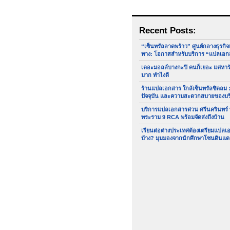
Recent Posts:
“เซ็นทรัลลาดพร้าว” ศูนย์กลางธุรกิ
ทาง: โอกาสสำหรับบริการ “แปลเอก
เดอะมอลล์บางกะปิ คนก็เยอะ แต่หา
มาก ทำไงดี
ร้านแปลเอกสาร ใกล้เซ็นทรัลชิดลม :
ปัจจุบัน และความสะดวกสบายของบ
บริการแปลเอกสารด่วน ศรีนครินทร์
พระราม 9 RCA พร้อมจัดส่งถึงบ้าน
เรียนต่อต่างประเทศต้องเตรียมแปล
บ้าง? มุมมองจากนักศึกษาโซนดินแด