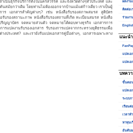
ดำเนินธุรกิจบริการทั้งในนครสวรรค์ และจังหวัดต่างๆทั่วประเทศ และ
ผลงาน
รับ
ันสมัยกว่าเดิม โดยท่านไม่ต้องออกจากบ้านแม้แต่ก้าวเดียว เราเป็นผู้
แปล
ติดต่อเ
การ เอกสารสำคัญต่างๆ? เช่น หนังสือรับรองสภาพสมรส สูติบัตร
อรับรองสถานะภาพ หนังสือรับรองสถานที่เกิด ทะเบียนสมรส หนังสือ
ร่วมงา
บปริญญาบัตร จดหมายส่วนตัว จดหมายโต้ตอบทางธุรกิจ เอกสารการ
Englis
้งการแปลงานรับรองเอกสาร รับรองการแปลจากกระทรวงยุติธรรมเพื่อ
ต่างประเทศ? และเรายังรับแปลเอกสารคู่มือต่างๆ, เอกสารเฉพาะทาง
แนะนำเ
FanPa
แปลเอ
แปลเอ
บทควา
ขั้นตอ
แปลเอก
ระบบกา
เรียนต่
เวลาท
หาทุนเ
อันดับม