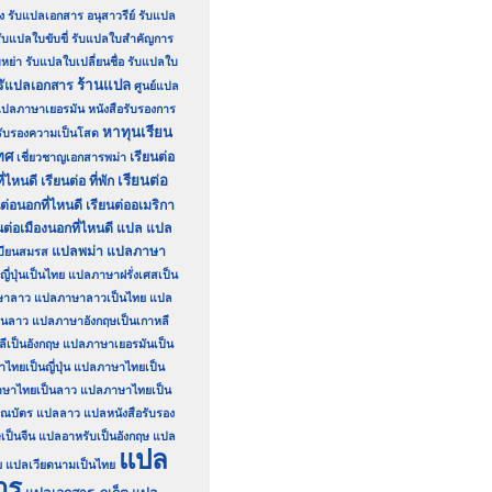
ง
รับแปลเอกสาร อนุสาวรีย์
รับแปล
ับแปลใบขับขี่
รับแปลใบสำคัญการ
หย่า
รับแปลใบเปลี่ยนชื่อ
รับแปลใบ
ร้านแปล
รัแปลเอกสาร
ศูนย์แปล
์แปลภาษาเยอรมัน
หนังสือรับรองการ
หาทุนเรียน
อรับรองความเป็นโสด
ทศ
เรียนต่อ
เชี่ยวชาญเอกสารพม่า
เรียนต่อ
ี่ไหนดี
เรียนต่อ ที่พัก
นต่อนอกที่ไหนดี
เรียนต่ออเมริกา
นต่อเมืองนอกที่ไหนดี
แปล
แปล
แปลพม่า
แปลภาษา
บียนสมรส
่ปุ่นเป็นไทย
แปลภาษาฝรั่งเศสเป็น
ษาลาว
แปลภาษาลาวเป็นไทย
แปล
็นลาว
แปลภาษาอังกฤษเป็นเกาหลี
เป็นอังกฤษ
แปลภาษาเยอรมันเป็น
ทยเป็นญี่ปุ่น
แปลภาษาไทยเป็น
ษาไทยเป็นลาว
แปลภาษาไทยเป็น
ณบัตร
แปลลาว
แปลหนังสือรับรอง
เป็นจีน
แปลอาหรับเป็นอังกฤษ
แปล
แปล
ย
แปลเวียดนามเป็นไทย
าร