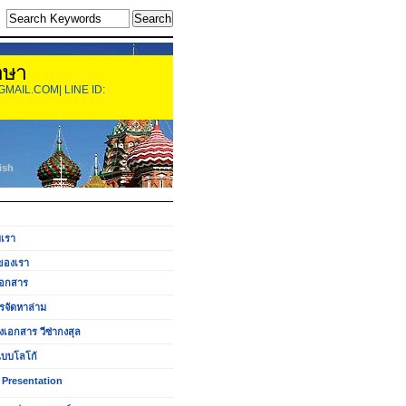
าษา
GMAIL.COM| LINE ID:
ish
บเรา
ของเรา
อกสาร
รจัดหาล่าม
งเอกสาร วีซ่ากงสุล
บบโลโก้
 Presentation