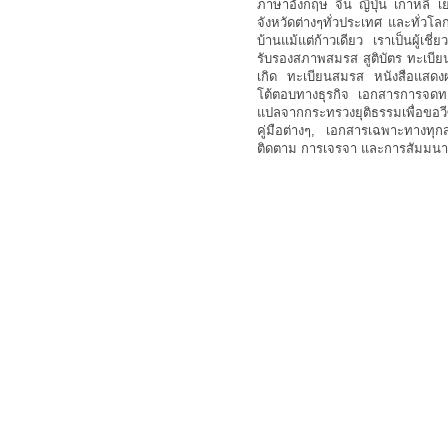
ภาษาอังกฤษ จีน ญี่ปุ่น เกาหลี เ
จังหวัดต่างๆทั่วประเทศ และทั่วโ
บ้านแม้แต่ก้าวเดียว เราเป็นผู้
รับรองสภาพสมรส สูติบัตร ทะเบีย
เกิด ทะเบียนสมรส หนังสือแสดง
โต้ตอบทางธุรกิจ เอกสารการจดทะ
แปลจากกระทรวงยุติธรรมเพื่อขอว
คู่มือต่างๆ, เอกสารเฉพาะทางทุ
ติดตาม การเจรจา และการสัมมนา