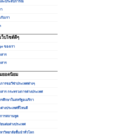
และประสบการณ์
รา
นกับเรา
h
ว็บไซต์ดีๆ
ge ของเรา
กสาร
กสาร
มยอดนิยม
นการขอวีซ่าประเทศต่างๆ
สาร กระทรวงการต่างประเทศ
รศึกษาในสหรัฐอเมริกา
อต่างประเทศที่ไหนดี
ำการสถานทูต
รียนต่อต่างประเทศ
หาวิทยาลัยชั้นนำทั่วโลก