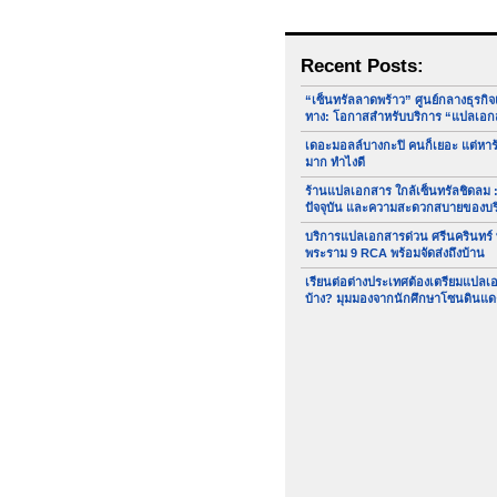
Recent Posts:
“เซ็นทรัลลาดพร้าว” ศูนย์กลางธุรกิ
ทาง: โอกาสสำหรับบริการ “แปลเอก
เดอะมอลล์บางกะปิ คนก็เยอะ แต่หา
มาก ทำไงดี
ร้านแปลเอกสาร ใกล้เซ็นทรัลชิดลม :
ปัจจุบัน และความสะดวกสบายของบ
บริการแปลเอกสารด่วน ศรีนครินทร์
พระราม 9 RCA พร้อมจัดส่งถึงบ้าน
เรียนต่อต่างประเทศต้องเตรียมแปล
บ้าง? มุมมองจากนักศึกษาโซนดินแด