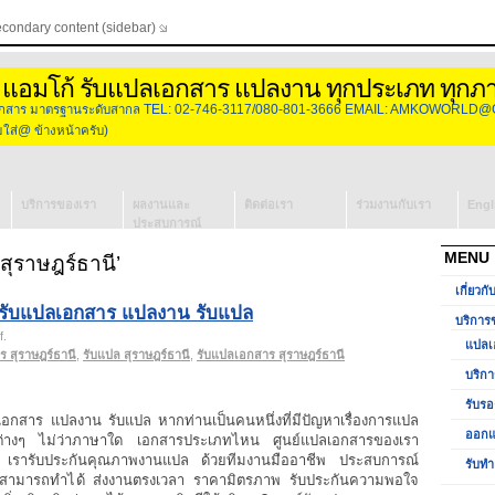
econdary content (sidebar)
 แอมโก้ รับแปลเอกสาร แปลงาน ทุกประเภท ทุกภ
องเอกสาร มาตรฐานระดับสากล TEL: 02-746-3117/080-801-3666 EMAIL: AMKOWORLD@
่@ ข้างหน้าครับ)
บริการของเรา
ผลงานและ
ติดต่อเรา
ร่วมงานกับเรา
Engl
ประสบการณ์
แปลเอกสาร
MENU
สุราษฎร์ธานี’
บริการจัดหา
เกี่ยวกั
ล่าม
 รับแปลเอกสาร แปลงาน รับแปล
รับรองเอกสาร
บริการ
on
f
.
วีซ่ากงสุล
แปลเ
แปล
 สุราษฎร์ธานี
ออกแบบโลโก้
,
รับแปล สุราษฎร์ธานี
,
รับแปลเอกสาร สุราษฎร์ธานี
เอกสาร
บริกา
สุราษฎร์ธานี
รับทำ
รับรอ
รับ
Presentation
อกสาร แปลงาน รับแปล หากท่านเป็นคนหนึ่งที่มีปัญหาเรื่องการแปล
แปล
ออกแ
่างๆ ไม่ว่าภาษาใด เอกสารประเภทไหน ศูนย์แปลเอกสารของเรา
เอกสาร
ด้ เรารับประกันคุณภาพงานแปล ด้วยทีมงานมืออาชีพ ประสบการณ์
รับทำ
แปล
าก็สามารถทำได้ ส่งงานตรงเวลา ราคามิตรภาพ รับประกันความพอใจ
งาน