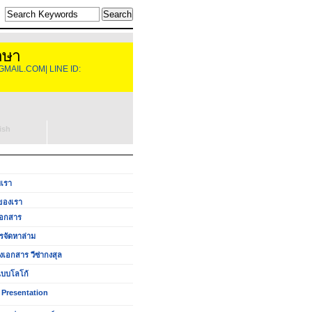
าษา
GMAIL.COM| LINE ID:
ish
บเรา
ของเรา
อกสาร
รจัดหาล่าม
งเอกสาร วีซ่ากงสุล
บบโลโก้
 Presentation