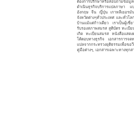
ต้องการปรึกษาหรือสอบถามข้อมูลเพ
ดำเนินธุรกิจบริการแปลภาษา แ
อังกฤษ จีน ญี่ปุ่น เกาหลีเยอรมั
จังหวัดต่างๆทั่วประเทศ และทั่วโ
บ้านแม้แต่ก้าวเดียว เราเป็นผู้
รับรองสภาพสมรส สูติบัตร ทะเบีย
เกิด ทะเบียนสมรส หนังสือแสดง
โต้ตอบทางธุรกิจ เอกสารการจดท
แปลจากกระทรวงยุติธรรมเพื่อขอว
คู่มือต่างๆ, เอกสารเฉพาะทางทุก