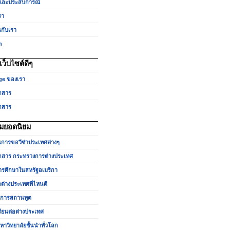
และประสบการณ์
รา
นกับเรา
h
ว็บไซต์ดีๆ
ge ของเรา
กสาร
กสาร
มยอดนิยม
นการขอวีซ่าประเทศต่างๆ
สาร กระทรวงการต่างประเทศ
รศึกษาในสหรัฐอเมริกา
อต่างประเทศที่ไหนดี
ำการสถานทูต
รียนต่อต่างประเทศ
หาวิทยาลัยชั้นนำทั่วโลก