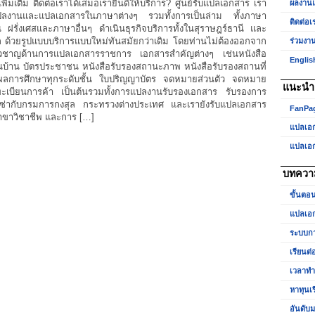
ิ่มเติม ติดต่อเราได้เสมอเรายินดีให้บริการ? ศูนย์รับแปลเอกสาร เรา
ผลงาน
รับ
ปลงานและแปลเอกสารในภาษาต่างๆ รวมทั้งการเป็นล่าม ทั้งภาษา
แปล
ติดต่อเ
น ฝรั่งเศสและภาษาอื่นๆ ดำเนินธุรกิจบริการทั้งในสุราษฎร์ธานี และ
ลก ด้วยรูปแบบบริการแบบใหม่ทันสมัยกว่าเดิม โดยท่านไม่ต้องออกจาก
ร่วมงา
เชี่ยวชาญด้านการแปลเอกสารราชการ เอกสารสำคัญต่างๆ เช่นหนังสือ
Englis
นบ้าน บัตรประชาชน หนังสือรับรองสถานะภาพ หนังสือรับรองสถานที่
ผลการศึกษาทุกระดับชั้น ใบปริญญาบัตร จดหมายส่วนตัว จดหมาย
แนะนำเ
ะเบียนการค้า เป็นต้นรวมทั้งการแปลงานรับรองเอกสาร รับรองการ
ีซ่ากับกรมการกงสุล กระทรวงต่างประเทศ และเรายังรับแปลเอกสาร
FanPa
สาขาวิชาชีพ และการ […]
แปลเอ
แปลเอ
บทควา
ขั้นตอ
แปลเอก
ระบบกา
เรียนต่
เวลาท
หาทุนเ
อันดับม