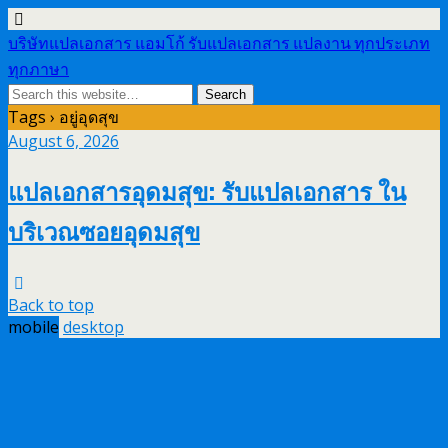
บริษัทแปลเอกสาร แอมโก้ รับแปลเอกสาร แปลงาน ทุกประเภท
ทุกภาษา
Tags › อยู่อุดสุข
August 6, 2026
แปลเอกสารอุดมสุข: รับแปลเอกสาร ใน
บริเวณซอยอุดมสุข
Back to top
mobile
desktop