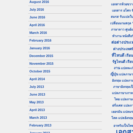
August 2016
เอกสารห้วยขวา
July 2016
เอกสาร อโศก
ร
สมรส
รับแปลใบ
June 2016
เปลี่ยนนามสกุล
April 2016
ภาษาลาว
ศูนย
March 2016
ทำงาน
หนังสื
February 2016
ต่อต่างประเ
January 2016
ต่างประเทศท
ที่ไหนดี
เรีย
December 2015
รัฐไหนดี
เรีย
November 2015
งาน
แปลทะเ
October 2015
ญี่ปุ่น
แปลภาษาญี
April 2014
อังกฤษ
แปลภา
July 2013
ภาษาอังกฤษเป
แปลภาษาเกาหลี
June 2013
ไทย
แปลภาษาไ
May 2013
ฝรั่งเศส
แปลภา
April 2013
เยอรมัน
แปลมร
March 2013
โสด
แปลอังกฤษ
February 2013
อาหรับเป็นไท
เอกส