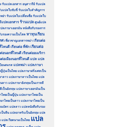
ง
รับแปลเอกสาร อนุสาวรีย์
รับแปล
ับแปลใบขับขี่
รับแปลใบสำคัญการ
หย่า
รับแปลใบเปลี่ยนชื่อ
รับแปลใบ
ร้านแปล
รัแปลเอกสาร
ศูนย์แปล
์แปลภาษาเยอรมัน
หนังสือรับรองการ
หาทุนเรียน
อรับรองความเป็นโสด
ทศ
เรียนต่อ
เชี่ยวชาญเอกสารพม่า
เรียนต่อ
ี่ไหนดี
เรียนต่อ ที่พัก
นต่อนอกที่ไหนดี
เรียนต่ออเมริกา
นต่อเมืองนอกที่ไหนดี
แปล
แปล
แปลพม่า
แปลภาษา
บียนสมรส
่ปุ่นเป็นไทย
แปลภาษาฝรั่งเศสเป็น
ษาลาว
แปลภาษาลาวเป็นไทย
แปล
็นลาว
แปลภาษาอังกฤษเป็นเกาหลี
เป็นอังกฤษ
แปลภาษาเยอรมันเป็น
ทยเป็นญี่ปุ่น
แปลภาษาไทยเป็น
ษาไทยเป็นลาว
แปลภาษาไทยเป็น
ณบัตร
แปลลาว
แปลหนังสือรับรอง
เป็นจีน
แปลอาหรับเป็นอังกฤษ
แปล
แปล
ย
แปลเวียดนามเป็นไทย
าร