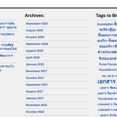
Archives:
Tags to B
จและการเดิน
September 2025
translation
ขั
สาร” คุณภาพ
ขอวีซ่าญี่ปุ่น
August 2025
ร้านแปลยาก
ขั้นตอนการขอ
October 2018
อเมริกา
ขั้นต
September 2018
 จากอดีตสู่
ต่ออเมริกา
ที
ริการออนไลน์
August 2018
ต่างประเทศ
 พัฒนาการ
April 2018
รับรองเอกส
January 2018
รับรอง
รับแปล
เอกสารอะไร
รับแปลบัตรป
ง
November 2017
สด. 43/ 8 / 
October 2017
เอกสาร
September 2017
เอกสาร ซีคอน
August 2017
เอกสาร ปิ่นเกล้า
January 2017
รับแปลเอกสาร
แปลเอกสาร รัช
November 2016
แปลเอกสาร ส
October 2016
เอกสาร หัวหิน