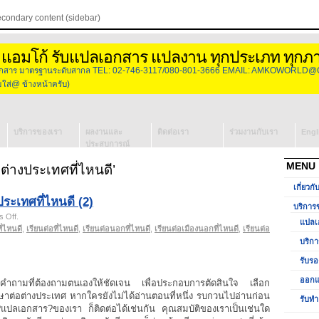
econdary content (sidebar)
 แอมโก้ รับแปลเอกสาร แปลงาน ทุกประเภท ทุกภ
องเอกสาร มาตรฐานระดับสากล TEL: 02-746-3117/080-801-3666 EMAIL: AMKOWORLD@
่@ ข้างหน้าครับ)
บริการของเรา
ผลงานและ
ติดต่อเรา
ร่วมงานกับเรา
Engl
ประสบการณ์
แปลเอกสาร
MENU
ต่างประเทศที่ไหนดี’
บริการจัดหา
เกี่ยวกั
ล่าม
ระเทศที่ไหนดี (2)
รับรองเอกสาร
บริการ
on
 Off
วีซ่ากงสุล
.
แปลเ
แปล
ี่ไหนดี
ออกแบบโลโก้
,
เรียนต่อที่ไหนดี
,
เรียนต่อนอกที่ไหนดี
,
เรียนต่อเมืองนอกที่ไหนดี
,
เรียนต่อ
เอกสาร:
บริกา
เรียน
รับทำ
รับรอ
ต่อ
Presentation
ต่าง
ออกแ
คำถามที่ต้องถามตนเองให้ชัดเจน เพื่อประกอบการตัดสินใจ เลือก
ประเทศ
กษาต่อต่างประเทศ หากใครยังไม่ได้อ่านตอนที่หนึ่ง รบกวนไปอ่านก่อน
รับทำ
ที่ไหน
แปลเอกสาร?ของเรา ก็ติดต่อได้เช่นกัน คุณสมบัติของเราเป็นเช่นใด
ดี