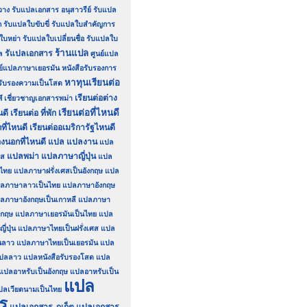
วาง
รับแปลเอกสาร อนุสาวรีย์
รับแปล
ก
รับแปลใบขับขี่
รับแปลใบสำคัญการ
ใบหย่า
รับแปลใบเปลี่ยนชื่อ
รับแปลใบ
ร้านแปล
รัแปลเอกสาร
ล
ศูนย์แปล
นย์แปลภาษาเยอรมัน
หนังสือรับรองการ
หาทุนเรียนต่อ
อรับรองความเป็นโสด
ศ
เรียนต่อต่าง
เชี่ยวชาญเอกสารพม่า
เรียนต่อที่ไหนดี
นดี
เรียนต่อ ที่พัก
ที่ไหนดี
เรียนต่ออเมริการัฐไหนดี
องนอกที่ไหนดี
แปล
แปลงาน
แปล
แปลพม่า
แปลภาษาญี่ปุ่น
รส
แปล
นไทย
แปลภาษาฝรั่งเศสเป็นอังกฤษ
แปล
ลภาษาลาวเป็นไทย
แปลภาษาอังกฤษ
ลภาษาอังกฤษเป็นเกาหลี
แปลภาษา
งกฤษ
แปลภาษาเยอรมันเป็นไทย
แปล
่ปุ่น
แปลภาษาไทยเป็นฝรั่งเศส
แปล
นลาว
แปลภาษาไทยเป็นเยอรมัน
แปล
ปลลาว
แปลหนังสือรับรองโสด
แปล
แปลอาหรับเป็นอังกฤษ
แปลอาหรับเป็น
แปล
ปลเวียดนามเป็นไทย
ร