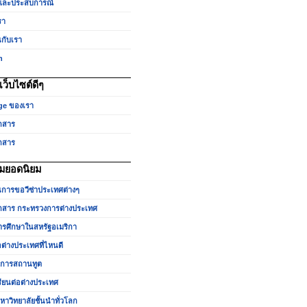
และประสบการณ์
รา
นกับเรา
h
ว็บไซต์ดีๆ
ge ของเรา
กสาร
กสาร
มยอดนิยม
นการขอวีซ่าประเทศต่างๆ
สาร กระทรวงการต่างประเทศ
รศึกษาในสหรัฐอเมริกา
อต่างประเทศที่ไหนดี
ำการสถานทูต
รียนต่อต่างประเทศ
หาวิทยาลัยชั้นนำทั่วโลก