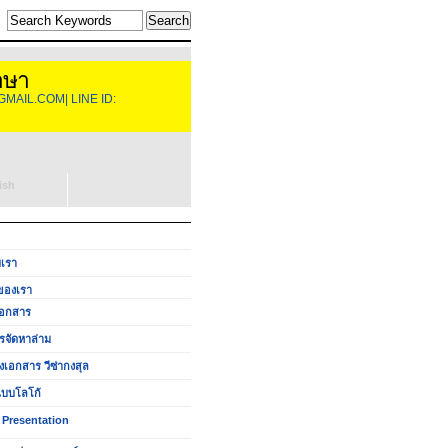
าษา
GMAIL.COM| LINE ID:
ish
บเรา
ของเรา
อกสาร
รจัดหาล่าม
งเอกสาร วีซ่ากงสุล
บบโลโก้
 Presentation