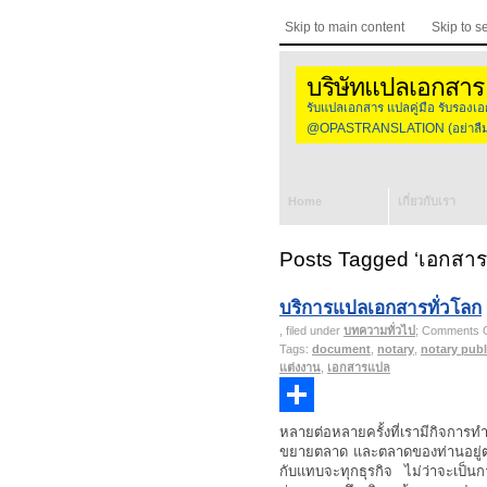
Skip to main content
Skip to s
บริษัทแปลเอกสาร
รับแปลเอกสาร แปลคู่มือ รับร
@OPASTRANSLATION (อย่าลืมใส
Home
เกี่ยวกับเรา
Posts Tagged ‘เอกสาร
บริการแปลเอกสารทั่วโลก
, filed under
บทความทั่วไป
;
Comments O
Tags:
document
,
notary
,
notary publ
แต่งงาน
,
เอกสารแปล
Share
หลายต่อหลายครั้งที่เรามีกิจการทำ
ขยายตลาด และตลาดของท่านอยู่ตรงไ
กับแทบจะทุกธุรกิจ ไม่ว่าจะเป