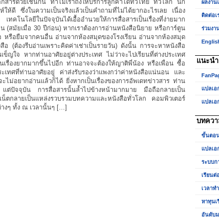
สารด้วยเช่นกัน ทำไมเราถึงให้บริการลูกค้าได้ทั่วไทย ทั่วโลก นี่ก็
ผลงาน
ะห์ให้ดี ซึ่งในความเป็นจริงแล้วเป็นคำถามที่ไม่ได้ยากอะไรเลย เนื่อง
ติดต่อเ
 เทคโนโลยีในปัจจุบันได้เอื้ออำนวยให้การสื่อสารเป็นเรื่องที่ง่ายมาก
น (สมัยเมื่อ 30 ปีก่อน) หากเราต้องการอ่านหนังสือนิยาย หรือการ์ตูน
ร่วมงา
ังสือ หรือยืมจากคนอื่น อ่านจากห้องสมุดของโรงเรียน อ่านจากห้องสมุด
Englis
ือ (ต้องรีบอ่านเพราะคิดค่าเช่าเป็นรายวัน) ดังนั้น การจะหาหนังสือ
เย็นเข็ญใจ หากท่านอาศัยอยู่ต่างประเทศ ไม่ว่าจะไปเรียนที่ต่างประเทศ
แนะนำเ
นเรื่องยากมากขึ้นไปอีก ท่านอาจจะต้องให้ญาติพี่น้อง หรือเพื่อน ซื้อ
ระเทศที่ท่านอาศัยอยู่ ค่าส่งรับรองว่าแพงกว่าค่าหนังสือแน่นอน และ
FanPa
จะไม่อยากอ่านแล้วก็ได้ ยิ่งหากเป็นเรื่องของการอัพเดทข่าวสาร ท่าน
แปลเอ
 แต่ปัจจุบัน การสื่อสารนั้นล้ำไปข้างหน้ามากมาย มือถือกลายเป็น
เน็ตกลายเป็นแหล่งรวบรวมบทความและหนังสือทั่วโลก คอมพิวเตอร์
แปลเอ
างๆ ทั้ง ณ เวลานั้นๆ […]
บทควา
ขั้นตอ
แปลเอก
ระบบกา
เรียนต่
เวลาท
หาทุนเ
อันดับม