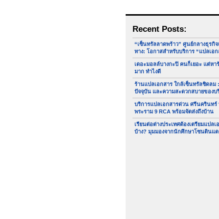
Recent Posts:
“เซ็นทรัลลาดพร้าว” ศูนย์กลางธุรกิ
ทาง: โอกาสสำหรับบริการ “แปลเอก
เดอะมอลล์บางกะปิ คนก็เยอะ แต่หา
มาก ทำไงดี
ร้านแปลเอกสาร ใกล้เซ็นทรัลชิดลม :
ปัจจุบัน และความสะดวกสบายของบ
บริการแปลเอกสารด่วน ศรีนครินทร์
พระราม 9 RCA พร้อมจัดส่งถึงบ้าน
เรียนต่อต่างประเทศต้องเตรียมแปล
บ้าง? มุมมองจากนักศึกษาโซนดินแด