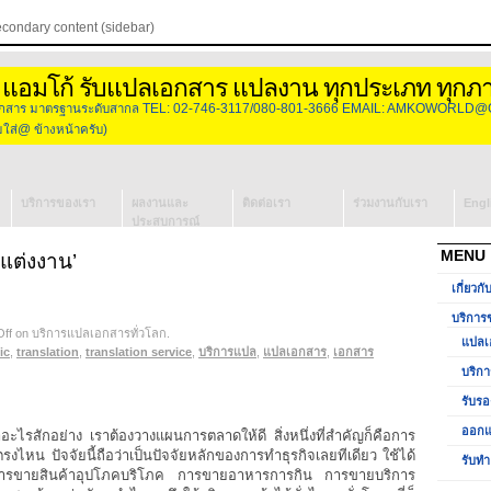
econdary content (sidebar)
 แอมโก้ รับแปลเอกสาร แปลงาน ทุกประเภท ทุกภ
องเอกสาร มาตรฐานระดับสากล TEL: 02-746-3117/080-801-3666 EMAIL: AMKOWORLD@
่@ ข้างหน้าครับ)
บริการของเรา
ผลงานและ
ติดต่อเรา
ร่วมงานกับเรา
Engl
ประสบการณ์
แปลเอกสาร
MENU
แต่งงาน’
บริการจัดหา
เกี่ยวกั
ล่าม
รับรองเอกสาร
บริการ
ff
on บริการแปลเอกสารทั่วโลก
วีซ่ากงสุล
.
แปลเ
ic
,
translation
ออกแบบโลโก้
,
translation service
,
บริการแปล
,
แปลเอกสาร
,
เอกสาร
บริกา
รับทำ
รับรอ
Presentation
ออกแ
อะไรสักอย่าง เราต้องวางแผนการตลาดให้ดี สิ่งหนึ่งที่สำคัญก็คือการ
หน ปัจจัยนี้ถือว่าเป็นปัจจัยหลักของการทำธุรกิจเลยทีเดียว ใช้ได้
รับทำ
็นการขายสินค้าอุปโภคบริโภค การขายอาหารการกิน การขายบริการ