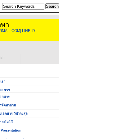
าษา
GMAIL.COM| LINE ID:
ish
บเรา
ของเรา
อกสาร
รจัดหาล่าม
งเอกสาร วีซ่ากงสุล
บบโลโก้
 Presentation