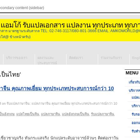
econdary content (sidebar)
 แอมโก้ รับแปลเอกสาร แปลงาน ทุกประเภท ทุกภ
องเอกสาร มาตรฐานระดับสากล TEL: 02-746-3117/080-801-3666 EMAIL: AMKOWORLD@
่@ ข้างหน้าครับ)
บริการของเรา
ผลงานและ
ติดต่อเรา
ร่วมงานกับเรา
Engl
ประสบการณ์
แปลเอกสาร
MENU
เป็นไทย’
บริการจัดหา
เกี่ยวกั
ล่าม
จีน คุณภาพเยี่ยม ทุกประเภทประสบการณ์กว่า 10
รับรองเอกสาร
บริการ
วีซ่ากงสุล
แปลเ
ออกแบบโลโก้
f
on รับแปลภาษาจีน: แปลภาษาจีน คุณภาพเยี่ยม ทุกประเภทประสบการณ์กว่า 10
บริกา
รับทำ
ป็นอังกฤษ
,
แปลไทยเป็นจีน
,
แปลภาษาจีน
,
แปลอังกฤษเป็นจีน
,
รับแปลภาษาจีน
,
รับรอ
Presentation
ออกแ
รับทำ
ี่ยวชาญจริง ทันกระแสจริง นักแปลระดับอาจารย์ล้วนๆ ติดต่อเราวัน