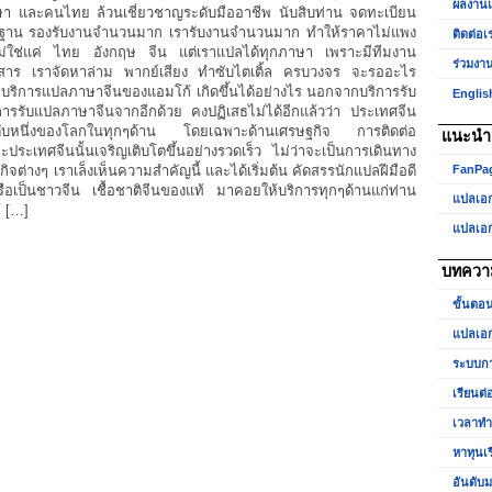
ผลงาน
าษา และคนไทย ล้วนเชี่ยวชาญระดับมืออาชีพ นับสิบท่าน จดทะเบียน
ีมาตรฐาน รองรับงานจำนวนมาก เรารับงานจำนวนมาก ทำให้ราคาไม่แพง
ติดต่อเ
 ไม่ใช่แค่ ไทย อังกฤษ จีน แต่เราแปลได้ทุกภาษา เพราะมีทีมงาน
ร่วมงา
กสาร เราจัดหาล่าม พากย์เสียง ทำซับไตเติ้ล ครบวงจร จะรออะไร
 บริการแปลภาษาจีนของแอมโก้ เกิดขึ้นได้อย่างไร นอกจากบริการรับ
Englis
ิการรับแปลภาษาจีนจากอีกด้วย คงปฏิเสธไม่ได้อีกแล้วว่า ประเทศจีน
นดับหนึ่งของโลกในทุกๆด้าน โดยเฉพาะด้านเศรษฐกิจ การติดต่อ
แนะนำเ
ะประเทศจีนนั้นเจริญเติบโตขึ้นอย่างรวดเร็ว ไม่ว่าจะเป็นการเดินทาง
รกิจต่างๆ เราเล็งเห็นความสำคัญนี้ และได้เริ่มต้น คัดสรรนักแปลฝีมือดี
FanPa
หรือเป็นชาวจีน เชื้อชาติจีนของแท้ มาคอยให้บริการทุกๆด้านแก่ท่าน
แปลเอ
 […]
แปลเอ
บทควา
ขั้นตอ
แปลเอก
ระบบกา
เรียนต่
เวลาท
หาทุนเ
อันดับม