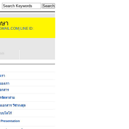
าษา
GMAIL.COM| LINE ID:
ish
บเรา
ของเรา
อกสาร
รจัดหาล่าม
งเอกสาร วีซ่ากงสุล
บบโลโก้
 Presentation