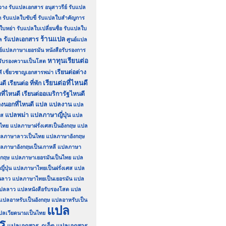
วาง
รับแปลเอกสาร อนุสาวรีย์
รับแปล
ก
รับแปลใบขับขี่
รับแปลใบสำคัญการ
ใบหย่า
รับแปลใบเปลี่ยนชื่อ
รับแปลใบ
ร้านแปล
รัแปลเอกสาร
ล
ศูนย์แปล
นย์แปลภาษาเยอรมัน
หนังสือรับรองการ
หาทุนเรียนต่อ
อรับรองความเป็นโสด
ศ
เรียนต่อต่าง
เชี่ยวชาญเอกสารพม่า
เรียนต่อที่ไหนดี
นดี
เรียนต่อ ที่พัก
ที่ไหนดี
เรียนต่ออเมริการัฐไหนดี
องนอกที่ไหนดี
แปล
แปลงาน
แปล
แปลพม่า
แปลภาษาญี่ปุ่น
รส
แปล
นไทย
แปลภาษาฝรั่งเศสเป็นอังกฤษ
แปล
ลภาษาลาวเป็นไทย
แปลภาษาอังกฤษ
ลภาษาอังกฤษเป็นเกาหลี
แปลภาษา
งกฤษ
แปลภาษาเยอรมันเป็นไทย
แปล
่ปุ่น
แปลภาษาไทยเป็นฝรั่งเศส
แปล
นลาว
แปลภาษาไทยเป็นเยอรมัน
แปล
ปลลาว
แปลหนังสือรับรองโสด
แปล
แปลอาหรับเป็นอังกฤษ
แปลอาหรับเป็น
แปล
ปลเวียดนามเป็นไทย
ร