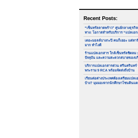
Recent Posts:
“เซ็นทรัลลาดพร้าว” ศูนย์กลางธุรกิ
ทาง: โอกาสสำหรับบริการ “แปลเอก
เดอะมอลล์บางกะปิ คนก็เยอะ แต่หา
มาก ทำไงดี
ร้านแปลเอกสาร ใกล้เซ็นทรัลชิดลม :
ปัจจุบัน และความสะดวกสบายของบ
บริการแปลเอกสารด่วน ศรีนครินทร์
พระราม 9 RCA พร้อมจัดส่งถึงบ้าน
เรียนต่อต่างประเทศต้องเตรียมแปล
บ้าง? มุมมองจากนักศึกษาโซนดินแด