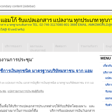
econdary content (sidebar)
 แอมโก้ รับแปลเอกสาร แปลงาน ทุกประเภท ทุกภ
องเอกสาร มาตรฐานระดับสากล TEL: 02-746-3117/080-801-3666 EMAIL: AMKOWORLD@
่@ ข้างหน้าครับ)
บริการของเรา
ผลงานและ
ติดต่อเรา
ร่วมงานกับเรา
Engl
ประสบการณ์
แปลเอกสาร
MENU
ยงานการประชุม’
บริการจัดหา
เกี่ยวกั
ล่าม
ชีการเงินทุกชนิด มาตรฐานบริษัทมหาชน จาก แอม
รับรองเอกสาร
บริการ
วีซ่ากงสุล
แปลเ
ออกแบบโลโก้
f
on แปลงบการเงิน เอกสารบัญชีการเงินทุกชนิด มาตรฐานบริษัทมหาชน จาก แอ
บริกา
รับทำ
ะชุม
,
แปลรายงานการประชุมผู้ถือหุ้น
รับรอ
Presentation
ออกแ
รับทำ
ขึ้นเพื่อให้บริการแปลเอกสารประเภทต่างๆให้กับบริษัทโดยเฉพาะ และ
่ยวชาญอย่างมากในการแปลก็คือ บริการรับแปลงบการเงิน?เอกสาร