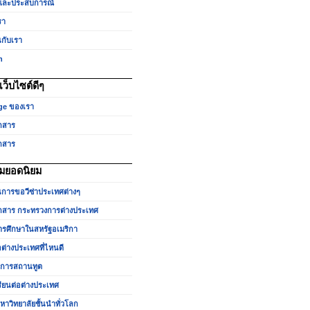
และประสบการณ์
รา
นกับเรา
h
ว็บไซต์ดีๆ
ge ของเรา
กสาร
กสาร
มยอดนิยม
นการขอวีซ่าประเทศต่างๆ
สาร กระทรวงการต่างประเทศ
รศึกษาในสหรัฐอเมริกา
อต่างประเทศที่ไหนดี
ำการสถานทูต
รียนต่อต่างประเทศ
หาวิทยาลัยชั้นนำทั่วโลก