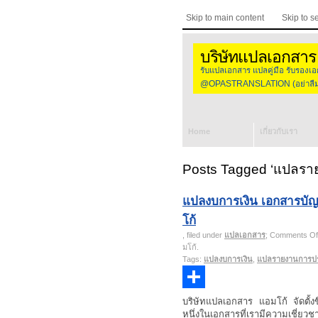
Skip to main content
Skip to s
บริษัทแปลเอกสาร
รับแปลเอกสาร แปลคู่มือ รับร
@OPASTRANSLATION (อย่าลืมใส
Home
เกี่ยวกับเรา
Posts Tagged ‘แปลรา
แปลงบการเงิน เอกสารบัญ
โก้
, filed under
แปลเอกสาร
;
Comments Of
มโก้
.
Tags:
แปลงบการเงิน
,
แปลรายงานการปร
Share
บริษัทแปลเอกสาร แอมโก้ จัดตั้ง
หนึ่งในเอกสารที่เรามีความเชี