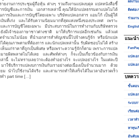
ผลงาน
ยงานการประชุมผู้ถือหุ้น ต่างๆ รวมถึงงานแปลงบดุล แปลหนังสือชี้
การบัญชีและการเงิน เอกสารเหล่านี้ คุณให้นักแปลธรรมดาแปลไมได้
ติดต่อเ
้านการเงินและการบัญชีโดยเฉพาะ บริษัทแปลเอกสาร แอมโก้ เป็นผู้ให้
ร่วมงา
ินที่เก่ง และได้รับความนิยมมากที่สุดแห่งหนึ่งของประเทศ เพราะ
ิน และการบัญชีโดยเฉพาะ มีประสบการณ์ในการทำงานกับบริษัทตรวจ
Englis
ังมีเจ้าของภาษาชาวต่างชาติ มาให้บริการแปลอีกเช่นกัน แล้วแต่
ำนวนไม่น้อย ที่นำเอกสารสำคัญเช่นนี้ไปจ้างคนรู้จัก หรือนักแปล
แนะนำเ
ด้คุณภาพตามที่ต้องการ และนักแปลเหล่านั้น รับผิดชอบไม่ได้ สร้าง
FanPa
็นแก่ราคาที่ถูกเป็นพิเศษ หรือเพราะความรู้จักก็ตาม เพราะการแปล
ายผิดพลาดไม่ได้เลย และศัพท์ต่างๆ ก็จะเป็นเกี่ยวข้องกับการเงิน
แปลเอ
เหล่านี้ จะไม่ทราบเลยว่าจะต้องทำอย่างไร จะแปลอย่างไร ในแต่ละปี
แปลเอ
มาใช้บริการแปลงบการเงินกับเราอย่างต่อเนื่องเป็นจำนวนมาก ด้วย
่ยม นำไปใช้งานได้จริง และสามารถทำให้เสร็จได้ในเวลาอันรวดเร็ว
างทำ part time […]
บทควา
ขั้นตอ
แปลเอก
ระบบกา
เรียนต่
เวลาท
หาทุนเ
อันดับม