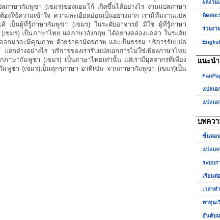
ทีม
ผลงาน
รแปลภาษากัมพูชา (เขมร)ของแอมโก้ เกิดขึ้นได้อย่างไร งานแปลภาษา
แปล
่ต้องใช้ความเข้าใจ ความละเอียดอ่อนเป็นอย่างมาก เรามีทีมงานแปล
ติดต่อเ
ภาษา
ได้ เป็นผู้ที่รู้ภาษากัมพูชา (เขมร) ในระดับอาจารย์ มิใช่ ผู้ที่รู้ภาษา
เขมร
ร่วมงา
 (เขมร) เป็นภาษาไทย แลภาษาอังกฤษ ได้อย่างคล่องแคล่ว ในระดับ
ระดับ
งานที่ออกมาจะมีคุณภาพ ด้วยราคามิตรภาพ และเป็นธรรม บริการรับแปล
Englis
อาจารย์
 แตกต่างอย่างไร บริการของเรารับแปลเอกสารไม่ใช่เพียงภาษาไทย
บริการ
ภาษากัมพูชา (เขมร) เป็นภาษาไทยเท่านั้น แต่เรามีบุคลากรที่เพียง
มือ
แนะนำเ
อาชีพ
พูชา (เขมร)เป็นทุกๆภาษา อาทิเช่น จากภาษากัมพูชา (เขมร)เป็น
จาก
FanPa
แอ
แปลเอ
มโก้
แปลเอ
บทควา
ขั้นตอ
แปลเอก
ระบบกา
เรียนต่
เวลาท
หาทุนเ
อันดับม