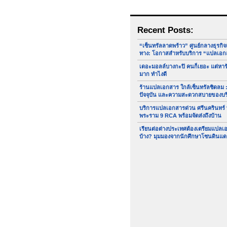
Recent Posts:
“เซ็นทรัลลาดพร้าว” ศูนย์กลางธุรกิ
ทาง: โอกาสสำหรับบริการ “แปลเอก
เดอะมอลล์บางกะปิ คนก็เยอะ แต่หา
มาก ทำไงดี
ร้านแปลเอกสาร ใกล้เซ็นทรัลชิดลม :
ปัจจุบัน และความสะดวกสบายของบ
บริการแปลเอกสารด่วน ศรีนครินทร์
พระราม 9 RCA พร้อมจัดส่งถึงบ้าน
เรียนต่อต่างประเทศต้องเตรียมแปล
บ้าง? มุมมองจากนักศึกษาโซนดินแด