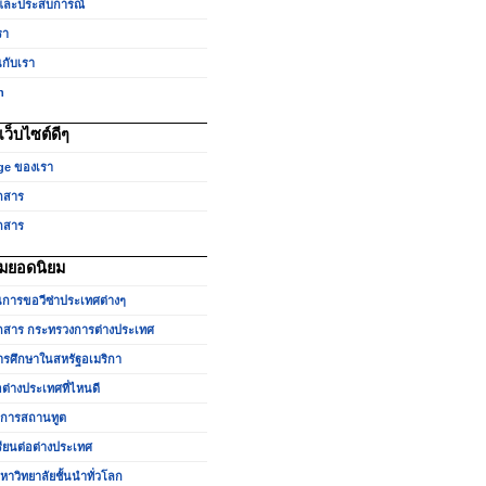
และประสบการณ์
รา
นกับเรา
h
ว็บไซต์ดีๆ
ge ของเรา
กสาร
กสาร
มยอดนิยม
นการขอวีซ่าประเทศต่างๆ
สาร กระทรวงการต่างประเทศ
รศึกษาในสหรัฐอเมริกา
อต่างประเทศที่ไหนดี
ำการสถานทูต
รียนต่อต่างประเทศ
หาวิทยาลัยชั้นนำทั่วโลก