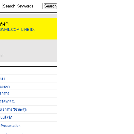
าษา
GMAIL.COM| LINE ID:
ish
บเรา
ของเรา
อกสาร
รจัดหาล่าม
งเอกสาร วีซ่ากงสุล
บบโลโก้
 Presentation