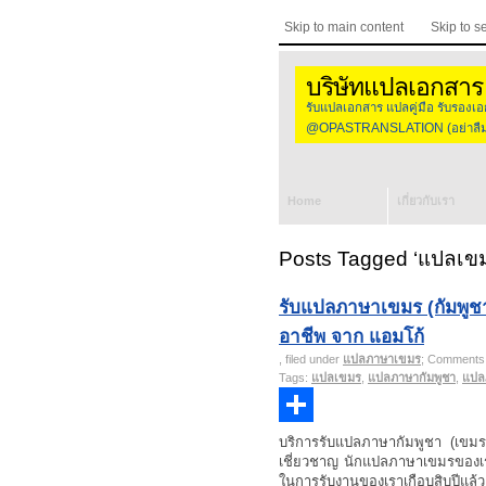
Skip to main content
Skip to s
บริษัทแปลเอกสาร
รับแปลเอกสาร แปลคู่มือ รับร
@OPASTRANSLATION (อย่าลืมใส
Home
เกี่ยวกับเรา
Posts Tagged ‘แปลเข
รับแปลภาษาเขมร (กัมพูช
อาชีพ จาก แอมโก้
, filed under
แปลภาษาเขมร
;
Comments 
Tags:
แปลเขมร
,
แปลภาษากัมพูชา
,
แปล
Share
บริการรับแปลภาษากัมพูชา (เขมร
เชี่ยวชาญ นักแปลภาษาเขมรของเรา 
ในการรับงานของเราเกือบสิบปีแล้