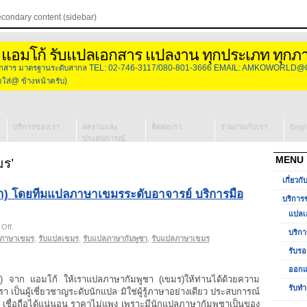
econdary content (sidebar)
 แอมโก้ รับแปลเอกสาร แปลงาน ทุกประเภท ทุกภ
องเอกสาร มาตรฐานระดับสากล TEL: 02-746-3117/080-801-3666 EMAIL: AMKOWORLD@
่@ ข้างหน้าครับ)
บริการของเรา
ผลงานและ
ติดต่อเรา
ร่วมงานกับเรา
Engl
ประสบการณ์
แปลเอกสาร
MENU
มร’
บริการจัดหา
เกี่ยวกั
ล่าม
า) โดยทีมแปลภาษาเขมรระดับอาจารย์ บริการมือ
รับรองเอกสาร
บริการ
วีซ่ากงสุล
แปลเ
ออกแบบโลโก้
on
Off
.
บริกา
รับ
ภาษาเขมร
,
รับแปลเขมร
,
รับแปลภาษากัมพูชา
,
รับแปลภาษาเขมร
รับทำ
แปล
รับรอ
Presentation
ภาษา
ออกแ
เขมร
) จาก แอมโก้ ให้เราแปลภาษากัมพูชา (เขมร)ให้ท่านได้ด้วยความ
(กัมพูชา)
รับทำ
เป็นผู้เชี่ยวชาญระดับนักแปล มิใช่ผู้รู้ภาษาอย่างเดียว ประสบการณ์
โดย
ว เชื่อถือได้แน่นอน ราคาไม่แพง เพราะมีนักแปลภาษากัมพูชาเป็นของ