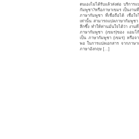
ตนเองไม่ได้รับแล้วส่งต่อ บริกา
กัมพูชา?หรือภาษาเขมร เป็นงานที
ภาษากัมพูชา ที่เชื่อถือได้ เชื่อใจ
เท่านั้น สามารถแปลภาษากัมพูชา
ลึกซึ้ง ทำให้ท่านมั่นใจได้ว่า 
ภาษากัมพูชา (เขมร)ของ แอมโก้
เป็น ภาษากัมพูชา (เขมร) หรือจาก
พอ ในการแปลเอกสาร จากภาษากัม
ภาษาอังกฤษ […]