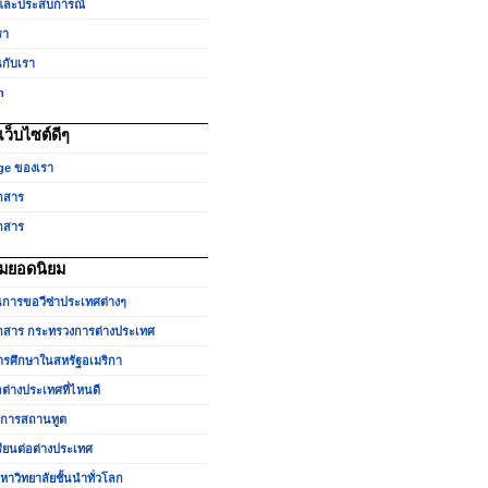
และประสบการณ์
รา
นกับเรา
h
ว็บไซต์ดีๆ
ge ของเรา
กสาร
กสาร
มยอดนิยม
นการขอวีซ่าประเทศต่างๆ
สาร กระทรวงการต่างประเทศ
รศึกษาในสหรัฐอเมริกา
อต่างประเทศที่ไหนดี
ำการสถานทูต
รียนต่อต่างประเทศ
หาวิทยาลัยชั้นนำทั่วโลก