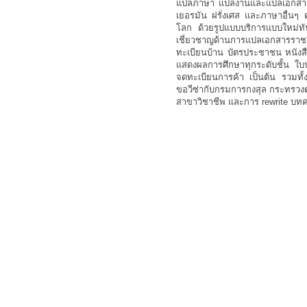
แปลภาษา แปลงานและแปลเอกสารในภ
เยอรมัน ฝรั่งเศส และภาษาอื่นๆ ดำ
โลก ด้วยรูปแบบบริการแบบใหม่ทันส
เชี่ยวชาญด้านการแปลเอกสารรา
ทะเบียนบ้าน บัตรประชาชน หนังสื
แสดงผลการศึกษาทุกระดับชั้น ใ
จดทะเบียนการค้า เป็นต้น รวมทั
ขอวีซ่ากับกรมการกงสุล กระทรวงต
สาขาวิชาชีพ และการ rewrite บทค