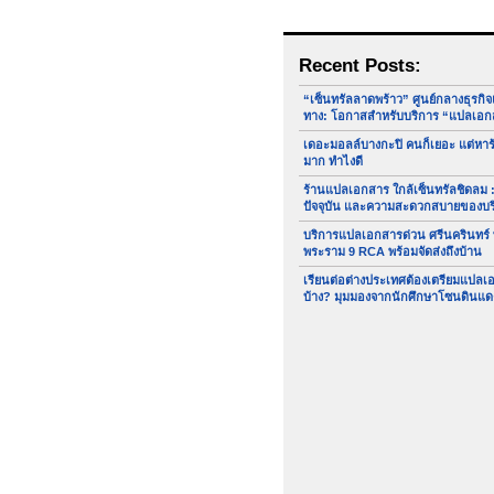
Recent Posts:
“เซ็นทรัลลาดพร้าว” ศูนย์กลางธุรกิ
ทาง: โอกาสสำหรับบริการ “แปลเอก
เดอะมอลล์บางกะปิ คนก็เยอะ แต่หา
มาก ทำไงดี
ร้านแปลเอกสาร ใกล้เซ็นทรัลชิดลม :
ปัจจุบัน และความสะดวกสบายของบ
บริการแปลเอกสารด่วน ศรีนครินทร์
พระราม 9 RCA พร้อมจัดส่งถึงบ้าน
เรียนต่อต่างประเทศต้องเตรียมแปล
บ้าง? มุมมองจากนักศึกษาโซนดินแด