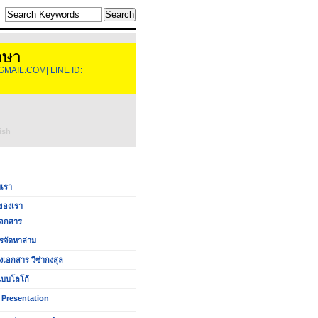
าษา
GMAIL.COM| LINE ID:
ish
บเรา
ของเรา
อกสาร
รจัดหาล่าม
งเอกสาร วีซ่ากงสุล
บบโลโก้
 Presentation