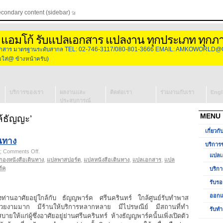
econdary content (sidebar)
 แอมโก้ รับแปลเอกสาร แปลงาน ทุกประเภท ทุกภ
องเอกสาร มาตรฐานระดับสากล TEL: 02-746-3117/080-801-3666 EMAIL: AMKOWORLD@
่@ ข้างหน้าครับ)
บริการของเรา
ผลงานและ
ติดต่อเรา
ร่วมงานกับเรา
Engl
ประสบการณ์
แปลเอกสาร
MENU
้ธัญญะ’
บริการจัดหา
เกี่ยวกั
ล่าม
นทาง
รับรองเอกสาร
บริการ
on
;
Comments Off
วีซ่ากงสุล
.
แปลเ
แปล
กองหนังสือเดินทาง
ออกแบบโลโก้
,
แปลพาสปอร์ต
,
แปลหนังสือเดินทาง
,
แปลเอกสาร
,
แปล
เอกสาร
์ค
บริกา
กอง
รับทำ
รับรอ
หนังสือเดินทาง
Presentation
ออกแ
ท่านอาศัยอยู่ใกล้กับ ธัญญพาร์ค ศรีนครินทร์ ใกล้ศูนย์รับทำพาส
แต่งสวยงามมาก มีร้านให้บริการหลากหลาย มีไปรษณีย์ มีสถานที่ทำ
รับทำ
ห้แก่ผู้ซึ่งอาศัยอยู่ย่านศรีนครินทร์ ห้างธัญญพาร์คนั้นเพิ่งเปิดตัว