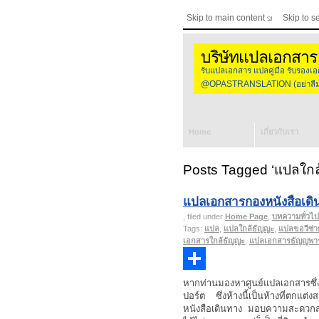
Skip to main content
Skip to s
บริษัทแปลเอกสาร
รับแปลเอกสาร แปลคู่มือ รับร
@OPASTRANSLATION (อย่าลืมใส
Home
เกี่ยวกับเรา
Posts Tagged ‘แปลใกล
แปลเอกสารกองหนังสือเดิ
, filed under
Home Page
,
บทความทั่วไป
Tags:
แปล
,
แปลใกล้ธัญญะ
,
แปลขอวีซ่า
เอกสารใกล้ธัญญะ
,
แปลเอกสารธัญญพาร
Share
หากท่านมองหาศูนย์แปลเอกสารซึ่ง
ปอร์ต ซึ่งห้างนี้เป็นห้างที่ตก
หนังสือเดินทาง มอบความสะดวกสบายใ