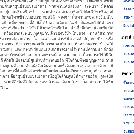
รับผู้คนที่อาศัยและทำงานอยู่ย่านนั้น? ท่านสามารถ ใช้เครื่องมือช่วย
ผลงาน
รช่วยค้นหาศูนย์รับแปลเอกสาร หากท่านเคยลองหา จะพบว่า มีหลาย
ติดต่อเ
และอยู่ย่านศรีนครินทร์ หากท่านไม่สะดวกที่จะไปยังบริษัทหรือศูนย์
 ติดต่อโทรเข้าไปสอบถามก่อนได้ หลังจากนั้นท่านอาจจะส่งอีเมล์ไป
ร่วมงา
ป็นอีกหนึ่งช่องทางที่กำลังได้รับความนิยม ไม่จำเป็นเสมอไปที่ท่านจะ
Englis
่านซีเรียสว่า บริษัทมีตัวตนจริงหรือไม่ น่าเชื่อถือมากน้อยเพียงใด
ไร หรืออยากจะพบปะพูดคุยกับเจ้าของบริษัทโดยตรง ท่านก็สามารถ
แนะนำเ
งครั้งการแปลเอกสาร โดยเฉพาะเอกสารที่มีความสำคัญอย่างยิ่ง หรือ
่านอาจจะต้องการพูดคุยเป็นการตกลงกัน และทำความความเข้าใจให้
FanPa
ามลับ และบริษัทหรือนักแปลเอกสารฉบับนี้ให้ท่านมีความน่าเชื่อถือ
แปลเอ
ุยทางโทรศัพท์ แต่อยากจะพบหน้าค่าตามากกว่า ก็สามารถใช้วิธีนัด
้ ด้วยในปัจจุบันมีศูนย์รับทำพาสปอร์ต ที่ใกล้กับห้างธัญญพาร์ค ถนน
แปลเอ
ของผู้คนที่จะมาทำหนังสือเดินทางและทั้งต้องการแปลเอกสารด้วย ก็มี
เอกสารที่ต้องยื่นเพิ่มพร้อมกับแปลและเซ็นรับรองอย่างถูกต้องก่อนจะ
บทควา
ั้นการเลือกศูนย์รับแปลเอกสารที่อยู่ใกล้กับศูนย์ทำพาสปอร์ต ดูจะเป็น
 หากมีสิ่งใดที่ไม่ถูกต้องครบถ้วนและต้องแก้ไข ก็สามารถทำได้ทัน
ขั้นตอ
าร […]
แปลเอก
ระบบกา
เรียนต่
เวลาท
หาทุนเ
อันดับม