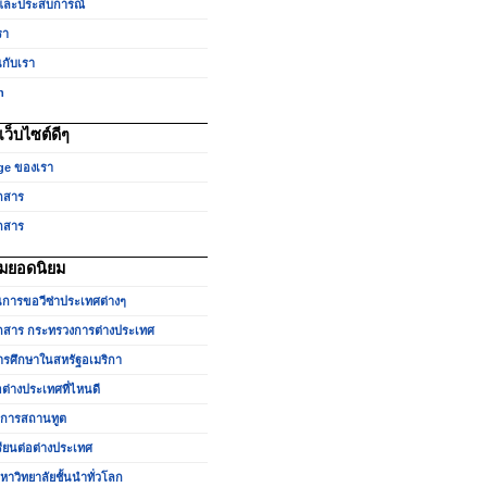
และประสบการณ์
รา
นกับเรา
h
ว็บไซต์ดีๆ
ge ของเรา
กสาร
กสาร
มยอดนิยม
นการขอวีซ่าประเทศต่างๆ
สาร กระทรวงการต่างประเทศ
รศึกษาในสหรัฐอเมริกา
อต่างประเทศที่ไหนดี
ำการสถานทูต
รียนต่อต่างประเทศ
หาวิทยาลัยชั้นนำทั่วโลก