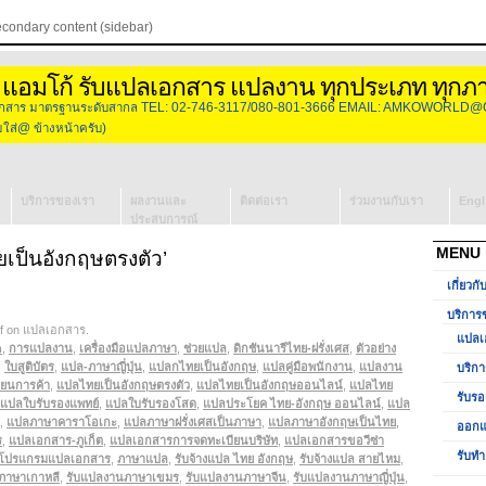
econdary content (sidebar)
 แอมโก้ รับแปลเอกสาร แปลงาน ทุกประเภท ทุกภ
องเอกสาร มาตรฐานระดับสากล TEL: 02-746-3117/080-801-3666 EMAIL: AMKOWORLD@
่@ ข้างหน้าครับ)
บริการของเรา
ผลงานและ
ติดต่อเรา
ร่วมงานกับเรา
Engl
ประสบการณ์
แปลเอกสาร
MENU
เป็นอังกฤษตรงตัว’
บริการจัดหา
เกี่ยวกั
ล่าม
รับรองเอกสาร
บริการ
f
on แปลเอกสาร
วีซ่ากงสุล
.
แปลเ
n
,
การแปลงาน
ออกแบบโลโก้
,
เครื่องมือแปลภาษา
,
ช่วยแปล
,
ดิกชันนารีไทย-ฝรั่งเศส
,
ตัวอย่าง
,
ใบสูติบัตร
,
แปล-ภาษาญี่ปุ่น
,
แปลกไทยเป็นอังกฤษ
,
แปลคู่มือพนักงาน
,
แปลงาน
บริกา
ียนการค้า
รับทำ
,
แปลไทยเป็นอังกฤษตรงตัว
,
แปลไทยเป็นอังกฤษออนไลน์
,
แปลไทย
รับรอ
แปลใบรับรองแพทย์
Presentation
,
แปลใบรับรองโสด
,
แปลประโยค ไทย-อังกฤษ ออนไลน์
,
แปล
,
แปลภาษาคาราโอเกะ
,
แปลภาษาฝรั่งเศสเป็นภาษา
,
แปลภาษาอังกฤษเป็นไทย
,
ออกแ
ร
,
แปลเอกสาร-ภูเก็ต
,
แปลเอกสารการจดทะเบียนบริษัท
,
แปลเอกสารขอวีซ่า
รับทำ
โปรแกรมแปลเอกสาร
,
ภาษาแปล
,
รับจ้างแปล ไทย อังกฤษ
,
รับจ้างแปล สายไหม
,
ภาษาเกาหลี
,
รับแปลงานภาษาเขมร
,
รับแปลงานภาษาจีน
,
รับแปลงานภาษาญี่ปุ่น
,