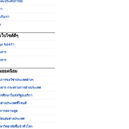
และประสบการณ์
รา
นกับเรา
h
ว็บไซต์ดีๆ
ge ของเรา
กสาร
กสาร
มยอดนิยม
นการขอวีซ่าประเทศต่างๆ
สาร กระทรวงการต่างประเทศ
รศึกษาในสหรัฐอเมริกา
อต่างประเทศที่ไหนดี
ำการสถานทูต
รียนต่อต่างประเทศ
หาวิทยาลัยชั้นนำทั่วโลก