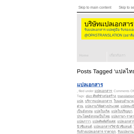
Skip to main content
Skip to s
บริษัทแปลเอกสาร
รับแปลเอกสาร แปลคู่มือ รับร
@OPASTRANSLATION (อย่าลืมใส
Home
เกี่ยวกับเรา
Posts Tagged ‘แปลไทย
แปลเอกสาร
, filed under
แปลเอกสาร
;
Comments Of
Tags:
dict ศัพท์ช่างก่อสร้าง
,
translatio
แปล
,
บริการแปลเอกสาร
,
ใบมอบอำนาจ
ด่วน
,
แปลงานวิจัยต่างประเทศ
,
แปลทะเบ
เป็นอังกฤษ
,
แปลใบเกิด
,
แปลใบปริญญา
,
ประโยคอังกฤษเป็นไทย
,
แปลภาษา-ราคา
แปลภาาา
,
แปลศัพท์ฝรั่งเศส
,
แปลเอกสา
นิวซีแลนด์
,
แปลเอกสารวีซ่านิวซีแลนด์
,
รับจ้างแปลเอกสาร ราคาถูก
,
รับแปลงาน