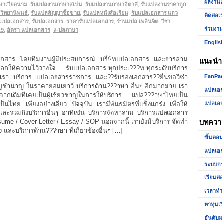
ผลงาน
ษาเวียดนาม
,
รับแปลงานภาษาสเปน
,
รับแปลงานภาษาอิตาลี
,
รับแปลงานราคาถูก
,
วิทยานิพนธ์
,
รับแปลสัญญาซื้อขาย
,
รับแปลหนังสือเรียน
,
รับแปลเอกสาร แถว
ติดต่อเ
บเเปลเอกสาร
,
รัแปลเอกสาร
,
ราคารับแปลเอกสาร
,
ร้านแปล เพลินจิต
,
วีซ่า
ร่วมงา
.9
,
อัตรา แปลเอกสาร
,
แ-ปลภาษา
Englis
อกสาร โดยทีมงานผู้มีประสบการณ์ บริํษัทแปลเอกสาร และการล่าม
แนะนำเ
ับโลกให้ความไว้วางใจ รับแปลเอกสาร ทุกประเ???ท ทุกระดับบริการ
เรา บริการ แปลเอกสารราชการ และ??รับรองเอกสาร??ยื่นขอวีซ่า
FanPa
าญชำนาญ ในราคาย่อมเยาว์ บริการด้าน???าษา อื่นๆ อีกมากมาย เรา
แปลเอ
กเดิมที่เคยเป็นผู้เชี่ยวชาญในการให้บริการ แปล???าษาไทยเป็น
ทย เพียงอย่างเดียว ปัจจุบัน เรามีพันธมิตรที่แข็งแกร่ง เพื่อให้
แปลเอ
และรวมถึงบริการอื่นๆ อาทิเช่น บริการจัดหาล่าม บริการแปลเอกสาร
me / Cover Letter / Essay / SOP นอกจากนี้ เรายังมีบริการ จัดทำ
บทควา
 และบริการด้าน???าษา ที่เกี่ยวข้องอื่นๆ […]
ขั้นตอ
แปลเอก
ระบบกา
เรียนต่
เวลาท
หาทุนเ
อันดับม