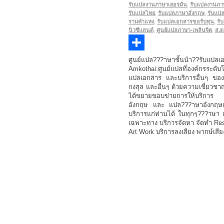
รับแปลงานภาษาเยอรมัน
,
รับแปลงานภา
รับแปลไทย
,
รับแปลภาษาอังกฤษ
,
รับแปล
รามคำแหง
,
รับแปลเอกสารขอรับทุน
,
รั
นิวซีแลนด์
,
ศูนย์แปลภาษา-เพลินจิต
,
ส.ด
Share
ศูนย์แปล???าษาชั้นนำ??รับแปลเ
Amkothai:ศูนย์แปลที่องค์กรระด
แปลเอกสาร และบริการอื่นๆ ของ
กงสุล และอื่นๆ ด้วยความเชี่ยวช
ได้ขยายขอบข่ายการให้บริการ จา
อังกฤษ และ แปล???าษาอังกฤษเป็นไ
บริการแก่ท่านได้ ในทุกๆ???าษา 
เฉพาะทาง บริการจัดหา จัดทำ Resu
Art Work บริการลงเสียง พากษ์เสียง