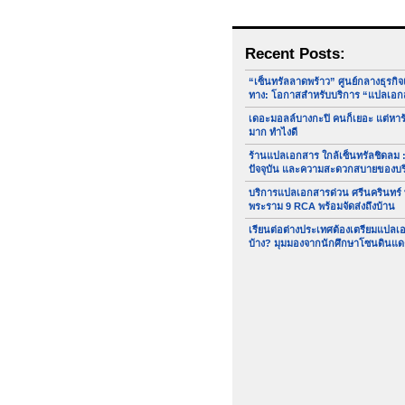
Recent Posts:
“เซ็นทรัลลาดพร้าว” ศูนย์กลางธุรกิ
ทาง: โอกาสสำหรับบริการ “แปลเอก
เดอะมอลล์บางกะปิ คนก็เยอะ แต่หา
มาก ทำไงดี
ร้านแปลเอกสาร ใกล้เซ็นทรัลชิดลม :
ปัจจุบัน และความสะดวกสบายของบ
บริการแปลเอกสารด่วน ศรีนครินทร์
พระราม 9 RCA พร้อมจัดส่งถึงบ้าน
เรียนต่อต่างประเทศต้องเตรียมแปล
บ้าง? มุมมองจากนักศึกษาโซนดินแด