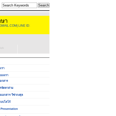
าษา
GMAIL.COM| LINE ID:
ish
บเรา
ของเรา
อกสาร
รจัดหาล่าม
งเอกสาร วีซ่ากงสุล
บบโลโก้
 Presentation